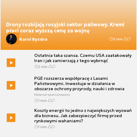
Drony rozbijają rosyjski sektor paliwowy. Kreml
płaci coraz wyższą cenę za wojnę
Karol Byzdra
3 min.
Ostatnia taka szansa. Czemu USA zaatakowały
Iran i jak zamierzają z tego wybrnąć
2 min.
PGE rozszerza współpracę z Lasami
Państwowymi. Inwestuje w działania w
obszarze ochrony przyrody, nauki i zdrowia
Materiał sponsorowany
1 min.
Koszty energii to jedno z największych wyzwań
dla biznesu. Jak zabezpieczyć firmę przed
rynkowymi wahaniami?
1 min.