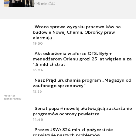
3 min.
Wraca sprawa wyzysku pracowników na
budowie Nowej Chemii. Obrońcy praw
alarmują
19:30
Akt oskarżenia w aferze OTS. Byłym
menedżerom Orlenu grozi 25 lat więzienia za
1,5 mld zł strat
16:04
Nasz Prąd uruchamia program „Magazyn od
zaufanego sprzedawcy”
15:23
Materiał
sponsorowany
Senat poparł nowelę ułatwiającą zaskarżanie
programów ochrony powietrza
14:46
Prezes JSW: 824 mln zł pożyczki nie
rozwiązuje naszych problemów