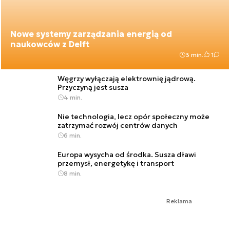
Nowe systemy zarządzania energią od
naukowców z Delft
3 min.
1
Węgrzy wyłączają elektrownię jądrową.
Przyczyną jest susza
4 min.
Nie technologia, lecz opór społeczny może
zatrzymać rozwój centrów danych
6 min.
Europa wysycha od środka. Susza dławi
przemysł, energetykę i transport
8 min.
Reklama