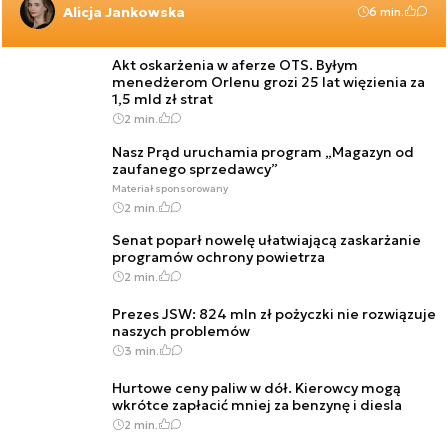
Alicja Jankowska
6 min.
Akt oskarżenia w aferze OTS. Byłym
menedżerom Orlenu grozi 25 lat więzienia za
1,5 mld zł strat
2 min.
Nasz Prąd uruchamia program „Magazyn od
zaufanego sprzedawcy”
Materiał sponsorowany
2 min.
Senat poparł nowelę ułatwiającą zaskarżanie
programów ochrony powietrza
2 min.
Prezes JSW: 824 mln zł pożyczki nie rozwiązuje
naszych problemów
3 min.
Hurtowe ceny paliw w dół. Kierowcy mogą
wkrótce zapłacić mniej za benzynę i diesla
2 min.