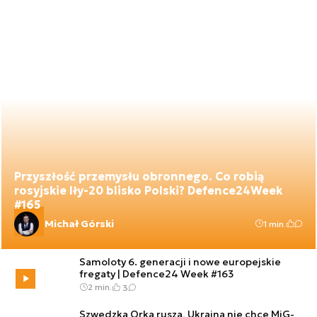
Przyszłość przemysłu obronnego. Co robią
rosyjskie Iły-20 blisko Polski? Defence24Week
#165
Michał Górski
1 min.
Samoloty 6. generacji i nowe europejskie
fregaty | Defence24 Week #163
2 min.
3
Szwedzka Orka rusza, Ukraina nie chce MiG-