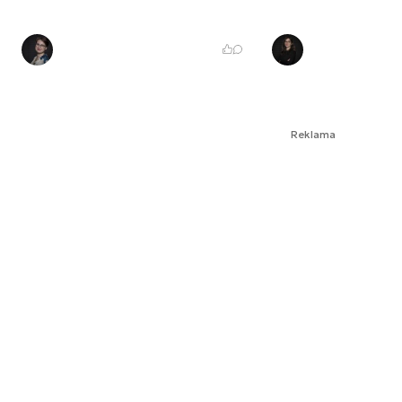
77 proc. z nich.
sprzymierzeńcem
Magdalena Melke
Katarzyna Łu
Reklama