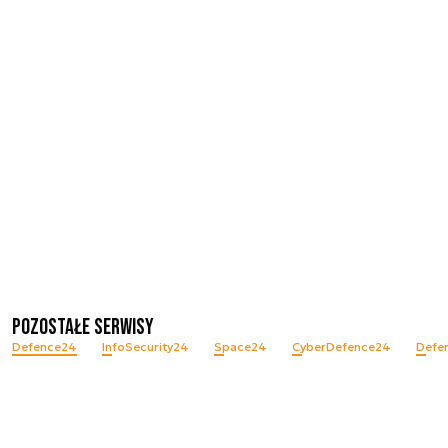
Pozostałe serwisy
Defence24
InfoSecurity24
Space24
CyberDefence24
Defe