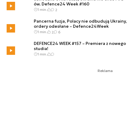
ów. Defence24 Week #160
1 min.
2
Pancerna fuzja, Polacy nie odbudują Ukrainy,
ordery odesłane – Defence24Week
1 min.
2
6
DEFENCE24 WEEK #157 – Premiera z nowego
studia!
1 min.
Reklama