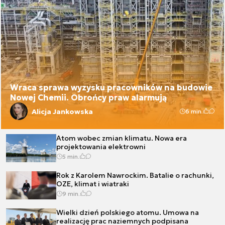
Wraca sprawa wyzysku pracowników na budowie
Nowej Chemii. Obrońcy praw alarmują
Alicja Jankowska
6 min.
Atom wobec zmian klimatu. Nowa era
projektowania elektrowni
5 min.
Rok z Karolem Nawrockim. Batalie o rachunki,
OZE, klimat i wiatraki
9 min.
Wielki dzień polskiego atomu. Umowa na
realizację prac naziemnych podpisana