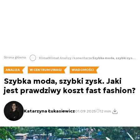
Strona główna
Klimat
Klimat Analizy i komentarze
Szybka moda, szybki zysk. Jaki jest prawdziwy koszt fast fashion?
ANALIZA
W CENTRUM UWAGI
WIADOMOŚCI
Szybka moda, szybki zysk. Jaki
jest prawdziwy koszt fast fashion?
Katarzyna Łukasiewicz
01.09.2025
12 min.