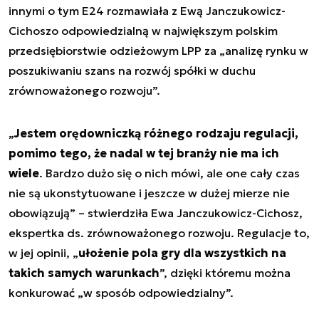
innymi o tym E24 rozmawiała z Ewą Janczukowicz-
Cichoszo odpowiedzialną w największym polskim
przedsiębiorstwie odzieżowym LPP za „analizę rynku w
poszukiwaniu szans na rozwój spółki w duchu
zrównoważonego rozwoju”.
„
Jestem orędowniczką różnego rodzaju regulacji,
pomimo tego, że nadal w tej branży nie ma ich
wiele
. Bardzo dużo się o nich mówi, ale one cały czas
nie są ukonstytuowane i jeszcze w dużej mierze nie
obowiązują
” – stwierdziła Ewa Janczukowicz-Cichosz,
ekspertka ds. zrównoważonego rozwoju. Regulacje to,
w jej opinii, „
ułożenie pola gry dla wszystkich na
takich samych warunkach
”, dzięki któremu można
konkurować „
w sposób odpowiedzialny
”.