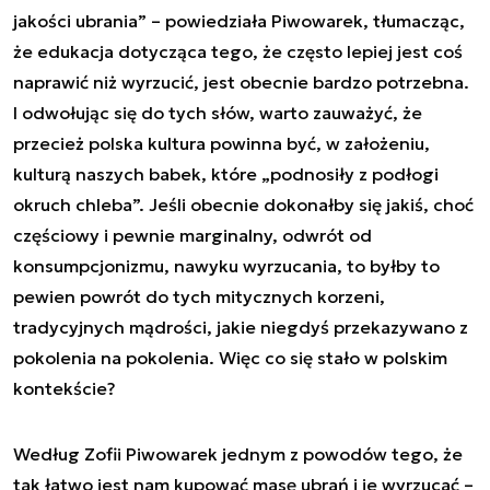
jakości ubrania
” – powiedziała Piwowarek, tłumacząc,
że edukacja dotycząca tego, że często lepiej jest coś
naprawić niż wyrzucić, jest obecnie bardzo potrzebna.
I odwołując się do tych słów, warto zauważyć, że
przecież polska kultura powinna być, w założeniu,
kulturą naszych babek, które „
podnosiły z podłogi
okruch chleba
”. Jeśli obecnie dokonałby się jakiś, choć
częściowy i pewnie marginalny, odwrót od
konsumpcjonizmu, nawyku wyrzucania, to byłby to
pewien powrót do tych mitycznych korzeni,
tradycyjnych mądrości, jakie niegdyś przekazywano z
pokolenia na pokolenia. Więc co się stało w polskim
kontekście?
Według Zofii Piwowarek jednym z powodów tego, że
tak łatwo jest nam kupować masę ubrań i je wyrzucać –