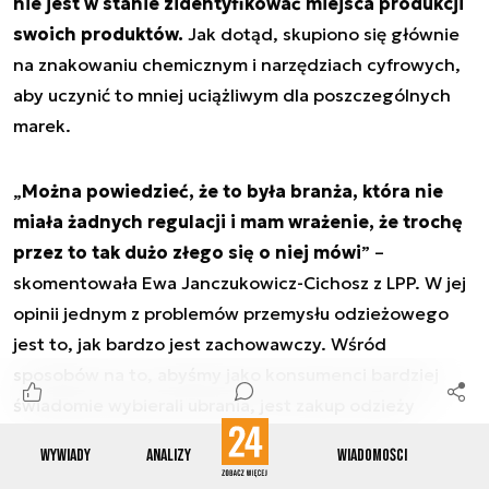
nie jest w stanie zidentyfikować miejsca produkcji
swoich produktów.
Jak dotąd, skupiono się głównie
na znakowaniu chemicznym i narzędziach cyfrowych,
aby uczynić to mniej uciążliwym dla poszczególnych
marek.
„
Można powiedzieć, że to była branża, która nie
miała żadnych regulacji i mam wrażenie, że trochę
przez to tak dużo złego się o niej mówi
” –
skomentowała Ewa Janczukowicz-Cichosz z LPP. W jej
opinii jednym z problemów przemysłu odzieżowego
jest to, jak bardzo jest zachowawczy. Wśród
sposobów na to, abyśmy jako konsumenci bardziej
świadomie wybierali ubrania, jest zakup odzieży
wyprodukowanej z jednego materiału, np. w 100 proc.
Wywiady
Analizy
Wiadomości
z bawełny – przekazała dr Agata Rudnicka. Recykling