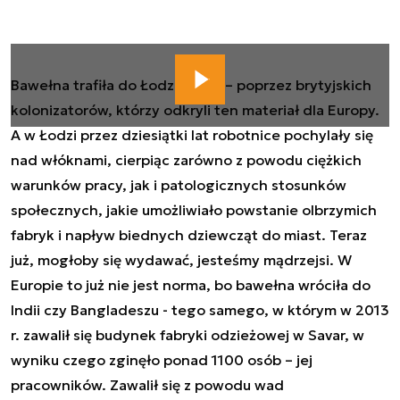
Bawełna trafiła do Łodzi z Indii – poprzez brytyjskich
kolonizatorów, którzy odkryli ten materiał dla Europy.
A w Łodzi przez dziesiątki lat robotnice pochylały się
nad włóknami, cierpiąc zarówno z powodu ciężkich
warunków pracy, jak i patologicznych stosunków
społecznych, jakie umożliwiało powstanie olbrzymich
fabryk i napływ biednych dziewcząt do miast. Teraz
już, mogłoby się wydawać, jesteśmy mądrzejsi. W
Europie to już nie jest norma, bo bawełna wróciła do
Indii czy Bangladeszu - tego samego, w którym w 2013
r. zawalił się budynek fabryki odzieżowej w Savar, w
wyniku czego zginęło ponad 1100 osób – jej
pracowników. Zawalił się z powodu wad