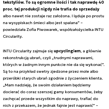
tekstyliów. To są ogromne ilości i tak naprawdę 40
proc. tej produkcji nigdy nie trafia do sprzedaży
albo nawet nie zostaje raz założona. I ląduje po prostu
na wysypiskach śmieci albo jest spalana
” –
powiedziała Zofia Piwowarek, współzałożycielka INTU
Circularity.
INTU Circularity zajmuje się
upcyclingiem
, a głównie
rekonstrukcją ubrań, czyli „
trudnymi naprawami,
których w żadnym innym punkcie nie da się wykonać
”.
Są to na przykład swetry zjedzone przez mole albo
przeróbki starych ubrań zgodnie z życzeniem klienta.
„
Mam nadzieję, że swoim działaniem będziemy
docierać do coraz szerszej gamy konsumentów, żeby
zachęcać przede wszystkim do naprawy, trafiać do
nich z przekazem, że jednak fajnie jest naprawić
” –