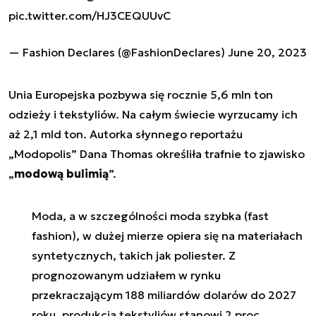
pic.twitter.com/HJ3CEQUUvC
— Fashion Declares (@FashionDeclares)
June 20, 2023
Unia Europejska pozbywa się rocznie 5,6 mln ton
odzieży i tekstyliów. Na całym świecie wyrzucamy ich
aż 2,1 mld ton. Autorka słynnego reportażu
„Modopolis” Dana Thomas określiła trafnie to zjawisko
„
modową bulimią
”.
Moda, a w szczególności moda szybka (fast
fashion), w dużej mierze opiera się na materiałach
syntetycznych, takich jak poliester. Z
prognozowanym udziałem w rynku
przekraczającym 188 miliardów dolarów do 2027
roku, produkcja tekstyliów stanowi 2 proc.