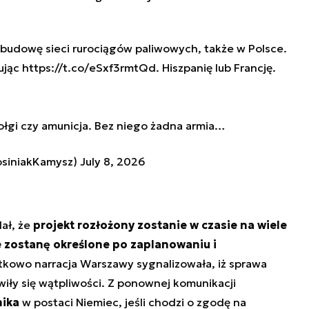
budowę sieci rurociągów paliwowych, także w Polsce.
ując
https://t.co/eSxf3rmtQd
. Hiszpanię lub Francję.
zołgi czy amunicja. Bez niego żadna armia…
osiniakKamysz)
July 8, 2026
ał, że
projekt rozłożony zostanie w czasie na wiele
e zostanę określone po zaplanowaniu i
tkowo narracja Warszawy sygnalizowała, iż sprawa
wiły się wątpliwości. Z ponownej komunikacji
nika
w postaci Niemiec, jeśli chodzi o zgodę na