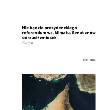
Nie będzie prezydenckiego
referendum ws. klimatu. Senat znów
odrzucił wniosek
3 min.
Reklama