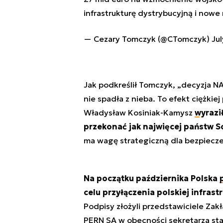
infrastrukturę dystrybucyjną i nowe
— Cezary Tomczyk (@CTomczyk)
Ju
Jak podkreślił Tomczyk, „
decyzja NA
nie spadła z nieba. To efekt ciężkiej
Władysław Kosiniak-Kamysz
wyrazi
przekonać jak najwięcej państw S
ma wagę strategiczną dla bezpiecz
Na początku października Polska
celu przyłączenia polskiej infra
Podpisy złożyli przedstawiciele Zak
PERN SA w obecności sekretarza s