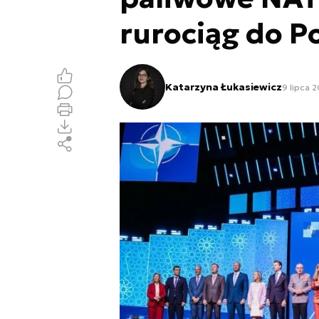
rurociąg do Po
Katarzyna Łukasiewicz
9 lipca 