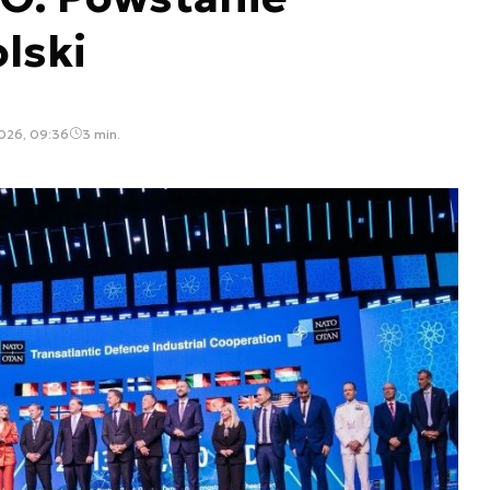
lski
2026, 09:36
3 min.