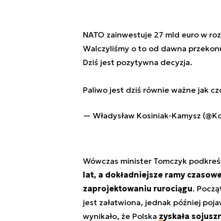
NATO zainwestuje 27 mld euro w roz
Walczyliśmy o to od dawna przekon
Dziś jest pozytywna decyzja.
Paliwo jest dziś równie ważne jak c
— Władysław Kosiniak-Kamysz (@K
Wówczas minister Tomczyk podkreśl
lat, a dokładniejsze ramy czasow
zaprojektowaniu rurociągu
. Począ
jest załatwiona, jednak później poja
wynikało, że Polska
zyskała sojusz