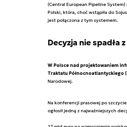
(Central European Pipeline System)
Polski, która, choć wstąpiła do Soju
jest połączona z tym systemem.
Decyzja nie spadła z
W Polsce nad projektowaniem infr
Traktatu Północnoatlantyckiego 
Narodowej.
Na konferencji prasowej po szczyci
ogłosił jedną z najważniejszych decy
27 mld euro na wzmocnienie wojsk