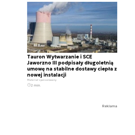
Tauron Wytwarzanie i SCE
Jaworzno III podpisały długoletnią
umowę na stabilne dostawy ciepła z
nowej instalacji
Materiał sponsorowany
2 min.
Reklama