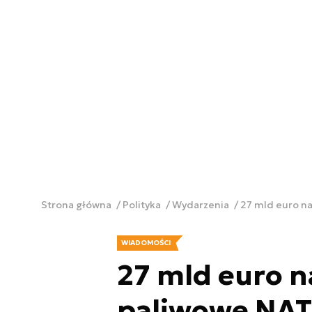
Strona główna
Polityka
Wydarzenia
27 mld euro n
WIADOMOŚCI
27 mld euro 
paliwowe NAT