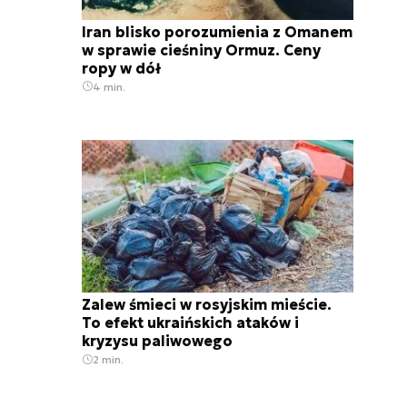
Iran blisko porozumienia z Omanem
w sprawie cieśniny Ormuz. Ceny
ropy w dół
4 min.
Zalew śmieci w rosyjskim mieście.
To efekt ukraińskich ataków i
kryzysu paliwowego
2 min.