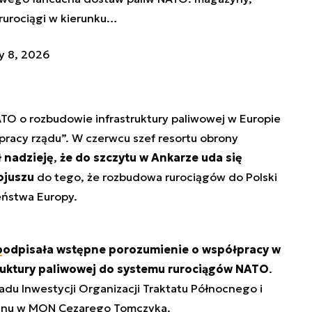
 rurociągi w kierunku…
ly 8, 2026
TO o rozbudowie infrastruktury paliwowej w Europie
 pracy rządu
”. W czerwcu szef resortu obrony
ł nadzieję
,
że do szczytu w Ankarze uda się
ojuszu
do tego, że rozbudowa rurociągów do Polski
eństwa Europy.
podpisała
wstępne porozumienie o współpracy w
struktury paliwowej do systemu rurociągów NATO
.
ładu Inwestycji Organizacji Traktatu Północnego i
tanu w MON Cezarego Tomczyka.