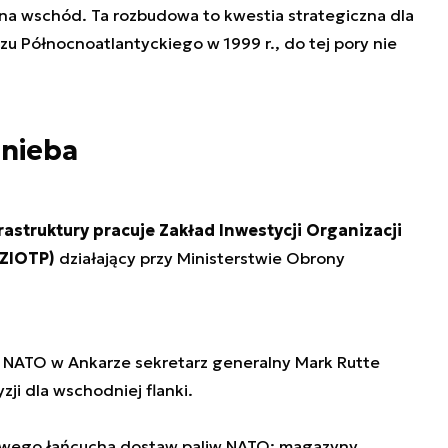
 na wschód. Ta rozbudowa to kwestia strategiczna dla
szu Północnoatlantyckiego w 1999 r., do tej pory nie
 nieba
astruktury pracuje Zakład Inwestycji Organizacji
(ZIOTP)
działający przy Ministerstwie Obrony
e NATO w Ankarze sekretarz generalny Mark Rutte
zji dla wschodniej flanki.
owego łańcucha dostaw paliw NATO: magazyny,