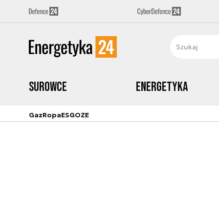
Surowce
Energetyka
Gaz
Ropa
ESG
OZE