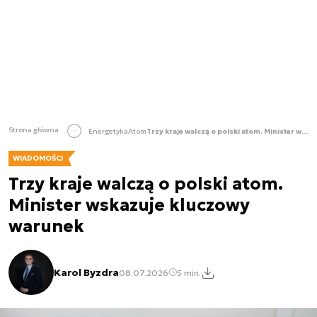
Strona główna
Energetyka
Atom
Trzy kraje walczą o polski atom. Minister wskazuje kluczowy warunek
WIADOMOŚCI
Trzy kraje walczą o polski atom.
Minister wskazuje kluczowy
warunek
Karol Byzdra
08.07.2026
5 min.