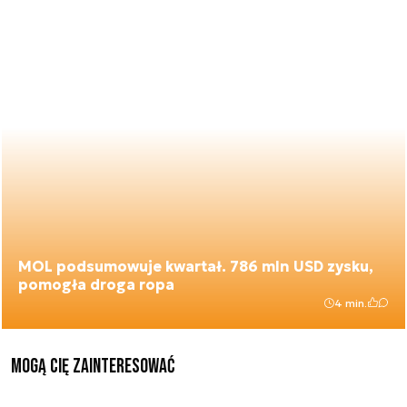
MOL podsumowuje kwartał. 786 mln USD zysku,
pomogła droga ropa
4 min.
Mogą Cię zainteresować