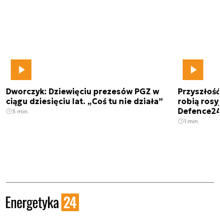
Dworczyk: Dziewięciu prezesów PGZ w
Przyszłoś
ciągu dziesięciu lat. „Coś tu nie działa”
robią rosyj
Defence2
3 min.
1 min.