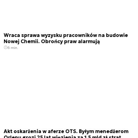
Wraca sprawa wyzysku pracowników na budowie
Nowej Chemii. Obrońcy praw alarmują
6 min.
Akt oskarżenia w aferze OTS. Byłym menedżerom
Orlenu grozi 25 lat więzienia za 1,5 mld zł strat