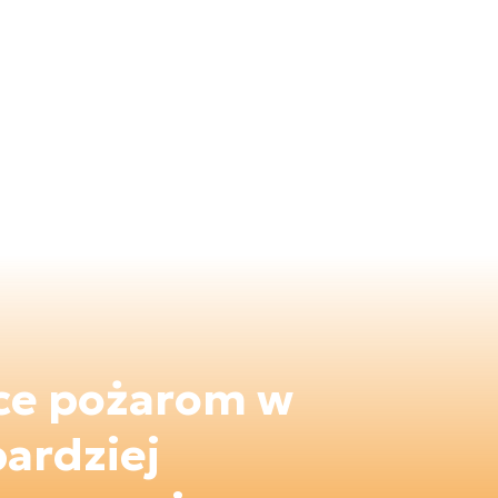
ące pożarom w
bardziej