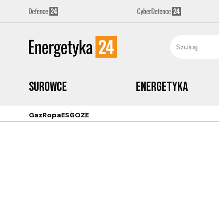
Surowce
Energetyka
Gaz
Ropa
ESG
OZE