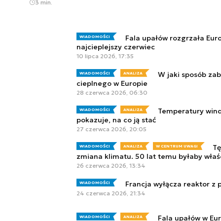
3 min.
Fala upałów rozgrzała Euro
WIADOMOŚCI
najcieplejszy czerwiec
10 lipca 2026, 17:35
W jaki sposób zab
WIADOMOŚCI
ANALIZA
cieplnego w Europie
28 czerwca 2026, 06:30
Temperatury wind
WIADOMOŚCI
ANALIZA
pokazuje, na co ją stać
27 czerwca 2026, 20:05
Tę
WIADOMOŚCI
ANALIZA
W CENTRUM UWAGI
zmiana klimatu. 50 lat temu byłaby właś
26 czerwca 2026, 13:34
Francja wyłącza reaktor z 
WIADOMOŚCI
24 czerwca 2026, 21:34
Fala upałów w Eur
WIADOMOŚCI
ANALIZA