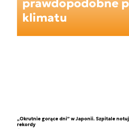
prawdopodobne p
klimatu
„Okrutnie gorące dni” w Japonii. Szpitale notu
rekordy