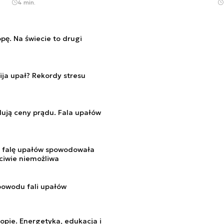
4 min.
pę. Na świecie to drugi
ija upał? Rekordy stresu
ują ceny prądu. Fala upałów
 falę upałów spowodowała
ciwie niemożliwa
powodu fali upałów
opie. Energetyka, edukacja i