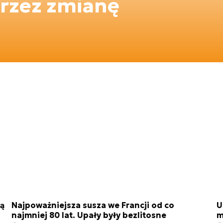
rzez zmianę
ją
Najpoważniejsza susza we Francji od co
U
najmniej 80 lat. Upały były bezlitosne
m