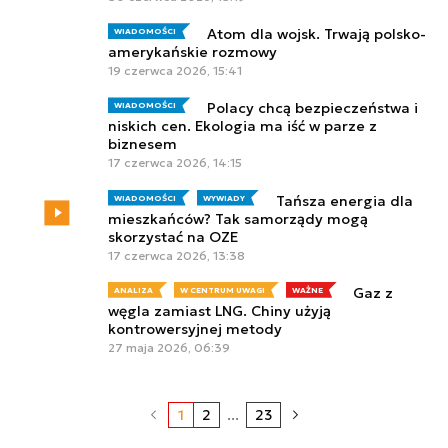
Atom dla wojsk. Trwają polsko-
WIADOMOŚCI
amerykańskie rozmowy
19 czerwca 2026, 15:41
Polacy chcą bezpieczeństwa i
WIADOMOŚCI
niskich cen. Ekologia ma iść w parze z
biznesem
17 czerwca 2026, 14:15
Tańsza energia dla
WIADOMOŚCI
WYWIADY
mieszkańców? Tak samorządy mogą
skorzystać na OZE
17 czerwca 2026, 13:38
Gaz z
ANALIZA
W CENTRUM UWAGI
WAŻNE
węgla zamiast LNG. Chiny użyją
kontrowersyjnej metody
27 maja 2026, 06:39
1
2
...
23