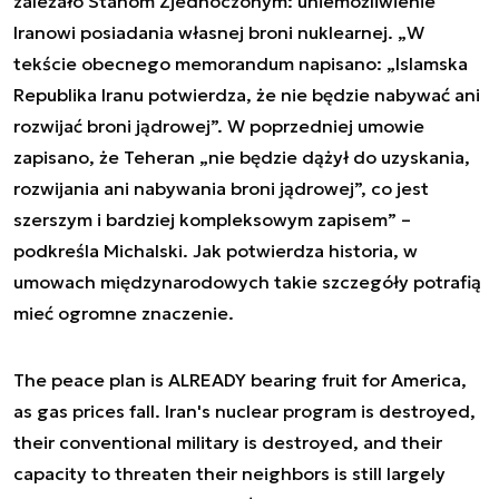
zależało Stanom Zjednoczonym: uniemożliwienie
Iranowi posiadania własnej broni nuklearnej. „
W
tekście obecnego memorandum napisano: „Islamska
Republika Iranu potwierdza, że nie będzie nabywać ani
rozwijać broni jądrowej”. W poprzedniej umowie
zapisano, że Teheran „nie będzie dążył do uzyskania,
rozwijania ani nabywania broni jądrowej”, co jest
szerszym i bardziej kompleksowym zapisem
” –
podkreśla Michalski. Jak potwierdza historia, w
umowach międzynarodowych takie szczegóły potrafią
mieć ogromne znaczenie.
The peace plan is ALREADY bearing fruit for America,
as gas prices fall. Iran's nuclear program is destroyed,
their conventional military is destroyed, and their
capacity to threaten their neighbors is still largely