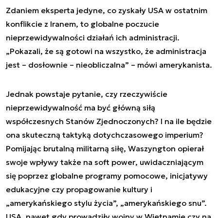
Zdaniem eksperta jedyne, co zyskały USA w ostatnim
konflikcie z Iranem, to globalne poczucie
nieprzewidywalności działań ich administracji.
„
Pokazali, że są gotowi na wszystko, że administracja
jest – dosłownie – nieobliczalna
” – mówi amerykanista.
Jednak powstaje pytanie, czy rzeczywiście
nieprzewidywalność ma być główną siłą
współczesnych Stanów Zjednoczonych? I na ile będzie
ona skuteczną taktyką dotychczasowego imperium?
Pomijając brutalną militarną siłę, Waszyngton opierał
swoje wpływy także na
soft power
, uwidaczniającym
się poprzez globalne programy pomocowe, inicjatywy
edukacyjne czy propagowanie kultury i
„amerykańskiego stylu życia”, „amerykańskiego snu”.
USA, nawet gdy prowadziły wojny w Wietnamie czy na