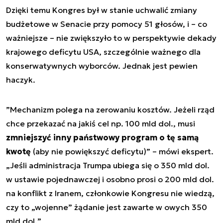
Dzięki temu Kongres był w stanie uchwalić zmiany
budżetowe w Senacie przy pomocy 51 głosów, i – co
ważniejsze – nie zwiększyło to w perspektywie dekady
krajowego deficytu USA, szczególnie ważnego dla
konserwatywnych wyborców. Jednak jest pewien
haczyk.
”
Mechanizm polega na zerowaniu kosztów. Jeżeli rząd
chce przekazać na jakiś cel np. 100 mld dol., musi
zmniejszyć inny państwowy program o tę samą
kwotę
(aby nie powiększyć deficytu)
” – mówi ekspert.
„
Jeśli administracja Trumpa ubiega się o 350 mld dol.
w ustawie pojednawczej i osobno prosi o 200 mld dol.
na konflikt z Iranem, członkowie Kongresu nie wiedzą,
czy to „wojenne” żądanie jest zawarte w owych 350
mld dol.
”