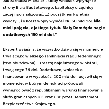
Jak zaznacza Michalski, kiedy wniosek wpłynął ze
strony Biura Budżetowego, kapitolscy urzędnicy
zaczęli go analizować: „
Z początkiem kwietnia
wyliczyli, że koszt wojny wyniósł ok. 50 mld dol.
Nie
mieli pojęcia, z jakiego tytułu Biały Dom żąda nagle
dodatkowych 150 mld dol
.
”
Ekspert wyjaśnia, że wszystko działo się w momencie
trwającego wielkiego zamknięcia rządu federalnego
(tzw. shutdownu) – zresztą najdłuższego w historii,
trwającego 76 dni. Dodatkowo, wniosek o
finansowanie w wysokości 200 mld dol. pojawił się w
momencie, w którym demokraci próbowali
wynegocjować z republikanami warunki finansowania
służb granicznych ICE oraz CBP przez Departament
Bezpieczeństwa Krajowego.