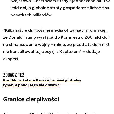
wojskowa"
kosztowała Stany Zjednoczone ok. 132
mld dol
, a globalne straty gospodarcze liczone są
w setkach miliardów.
”
Kilkanaście dni później media otrzymały informację,
że Donald Trump wystąpił do Kongresu o 200 mld dol.
na sfinansowanie wojny – mimo, że przed atakiem nikt
nie konsultował tej decyzji z Kapitolem
” – dodaje
ekspert.
Zobacz też
Konflikt w Zatoce Perskiej zmienił globalny
rynek. A pokój tego nie odwróci
Granice cierpliwości