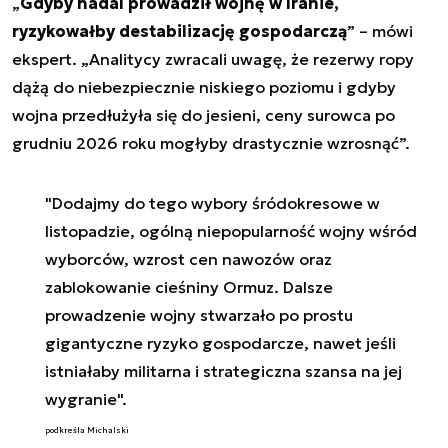
„
Gdyby nadal prowadził wojnę w Iranie,
ryzykowałby destabilizację gospodarczą
” – mówi
ekspert. „
Analitycy zwracali uwagę, że rezerwy ropy
dążą do niebezpiecznie niskiego poziomu i gdyby
wojna przedłużyła się do jesieni, ceny surowca po
grudniu 2026 roku mogłyby drastycznie wzrosnąć
”.
"Dodajmy do tego wybory śródokresowe w
listopadzie, ogólną niepopularność wojny wśród
wyborców, wzrost cen nawozów oraz
zablokowanie cieśniny Ormuz. Dalsze
prowadzenie wojny stwarzało po prostu
gigantyczne ryzyko gospodarcze, nawet jeśli
istniałaby militarna i strategiczna szansa na jej
wygranie".
podkreśla Michalski