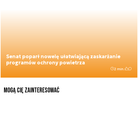
Senat poparł nowelę ułatwiającą zaskarżanie
programów ochrony powietrza
2 min.
Mogą Cię zainteresować