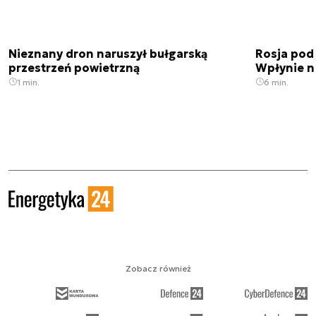
Nieznany dron naruszył bułgarską
Rosja pod
przestrzeń powietrzną
Wpłynie n
1 min.
6 min.
Zobacz również