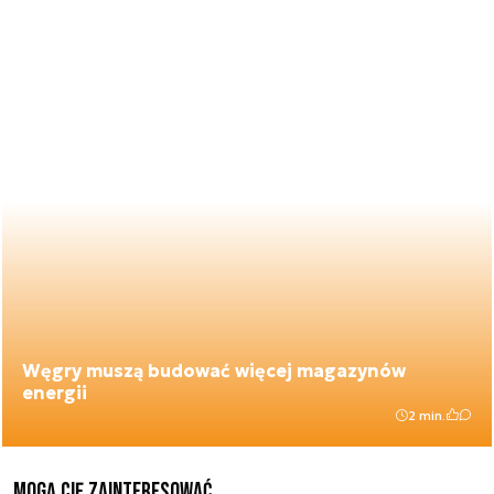
Węgry muszą budować więcej magazynów
energii
2 min.
Mogą Cię zainteresować