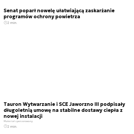
Senat poparł nowelę ułatwiającą zaskarżanie
programów ochrony powietrza
2 min.
Tauron Wytwarzanie i SCE Jaworzno III podpisały
długoletnią umowę na stabilne dostawy ciepła z
nowej instalacji
Materiał sponsorowany
2 min.