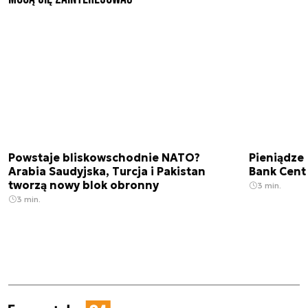
Powstaje bliskowschodnie NATO?
Pieniądze
Arabia Saudyjska, Turcja i Pakistan
Bank Cent
tworzą nowy blok obronny
3 min.
3 min.