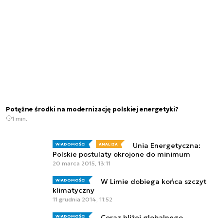
Potężne środki na modernizację polskiej energetyki?
1 min.
Unia Energetyczna:
WIADOMOŚCI
ANALIZA
Polskie postulaty okrojone do minimum
20 marca 2015, 13:11
W Limie dobiega końca szczyt
WIADOMOŚCI
klimatyczny
11 grudnia 2014, 11:52
Coraz bliżej globalnego
WIADOMOŚCI