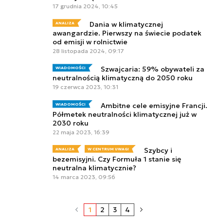
17 grudnia 2024, 10:45
Dania w klimatycznej
ANALIZA
awangardzie. Pierwszy na świecie podatek
od emisji w rolnictwie
28 listopada 2024, 09:17
Szwajcaria: 59% obywateli za
WIADOMOŚCI
neutralnością klimatyczną do 2050 roku
19 czerwca 2023, 10:31
Ambitne cele emisyjne Francji.
WIADOMOŚCI
Półmetek neutralności klimatycznej już w
2030 roku
22 maja 2023, 16:39
Szybcy i
ANALIZA
W CENTRUM UWAGI
bezemisyjni. Czy Formuła 1 stanie się
neutralna klimatycznie?
14 marca 2023, 09:56
1
2
3
4