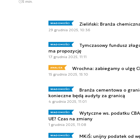
5 min.
Zieliński: Branża chemiczn
WIADOMOŚCI
29 grudnia 2025, 10:36
Tymczasowy fundusz złago
WIADOMOŚCI
ma propozycję
17 grudnia 2025, 11:11
Wrochna: zabiegamy o ulgę CB
ANALIZA
15 grudnia 2025, 15:10
Branża cementowa o gran
WIADOMOŚCI
konieczne będą audyty za granicą
4 grudnia 2025, 11:01
Wytyczne ws. podatku CBA
WIADOMOŚCI
UE? Czas na zmiany
1 grudnia 2025, 11:08
MKiŚ: unijny podatek od w
WIADOMOŚCI