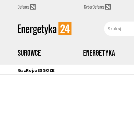
Surowce
Energetyka
Gaz
Ropa
ESG
OZE