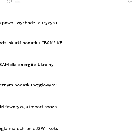
7 min.
a powoli wychodzi z kryzysu
dzi skutki podatku CBAM? KE
AM dla energii z Ukrainy
icznym podatku węglowym:
M faworyzują import spoza
ęgla ma ochronić JSW i koks