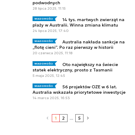
podwodnych
28 lipca 2025, 11:15
14 tys. martwych zwierząt na
WIADOMOŚCI
plaży w Australii. Winna zmiana klimatu
24 lipca 2025, 17:40
Australia nakłada sankcje na
WIADOMOŚCI
„flotę cieni”. Po raz pierwszy w historii
20 czerwca 2025, 11:18
Oto największy na świecie
WIADOMOŚCI
statek elektryczny, prosto z Tasmanii
5 maja 2025, 12:45
56 projektów OZE w 6 lat.
WIADOMOŚCI
Australia wskazała priorytetowe inwestycje
14 marca 2025, 16:53
1
2
...
5