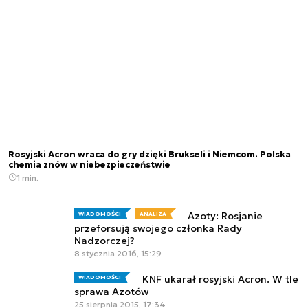
Rosyjski Acron wraca do gry dzięki Brukseli i Niemcom. Polska
chemia znów w niebezpieczeństwie
1 min.
Azoty: Rosjanie
WIADOMOŚCI
ANALIZA
przeforsują swojego członka Rady
Nadzorczej?
8 stycznia 2016, 15:29
KNF ukarał rosyjski Acron. W tle
WIADOMOŚCI
sprawa Azotów
25 sierpnia 2015, 17:34