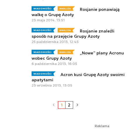
Rosjanie ponawiają
WIADOMOŚCI
ANALIZA
walkę o Grupę Azoty
23 maja 2014, 13:51
Rosjanie znaleźli
WIADOMOŚCI
ANALIZA
sposób na przejęcie Grupy Azoty
25 października 2013, 12:45
„Nowe” plany Acronu
WIADOMOŚCI
ANALIZA
wobec Grupy Azoty
6 października 2013, 16:05
Acron kusi Grupę Azoty swoimi
WIADOMOŚCI
apatytami
23 września 2013, 13:05
1
2
Reklama