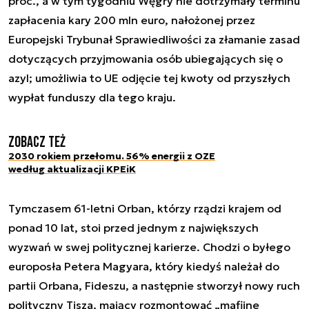
proc., a w tym tygodniu Węgry nie dotrzymały terminu
zapłacenia kary 200 mln euro, nałożonej przez
Europejski Trybunał Sprawiedliwości za złamanie zasad
dotyczących przyjmowania osób ubiegających się o
azyl; umożliwia to UE odjęcie tej kwoty od przyszłych
wypłat funduszy dla tego kraju.
Zobacz też
2030 rokiem przełomu. 56% energii z OZE
według aktualizacji KPEiK
Tymczasem 61-letni Orban, którzy rządzi krajem od
ponad 10 lat, stoi przed jednym z największych
wyzwań w swej politycznej karierze. Chodzi o byłego
europosła Petera Magyara, który kiedyś należał do
partii Orbana, Fideszu, a następnie stworzył nowy ruch
polityczny Tisza, mający rozmontować „mafijne