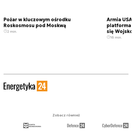
Pożar w kluczowym ośrodku
Armia USA
Roskosmosu pod Moskwą
platforma
się Wojsko
2 min.
16 min.
Zobacz również