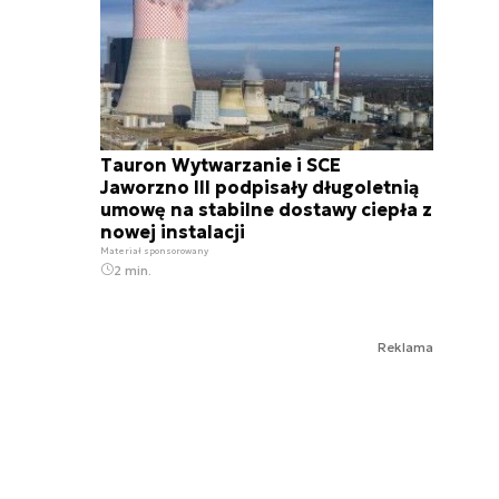
Tauron Wytwarzanie i SCE
Jaworzno III podpisały długoletnią
umowę na stabilne dostawy ciepła z
nowej instalacji
Materiał sponsorowany
2 min.
Reklama