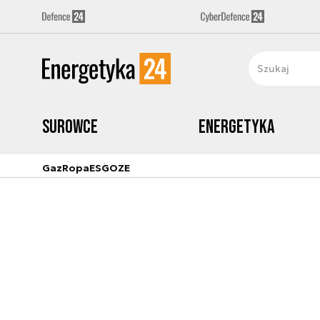
Surowce
Energetyka
Gaz
Ropa
ESG
OZE