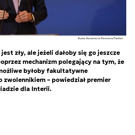
Autor. Kancelaria Premiera/Twitter
st zły, ale jeżeli dałoby się go jeszcze
poprzez mechanizm polegający na tym, że
ożliwe byłoby fakultatywne
 zwolennikiem – powiedział premier
dzie dla Interii.