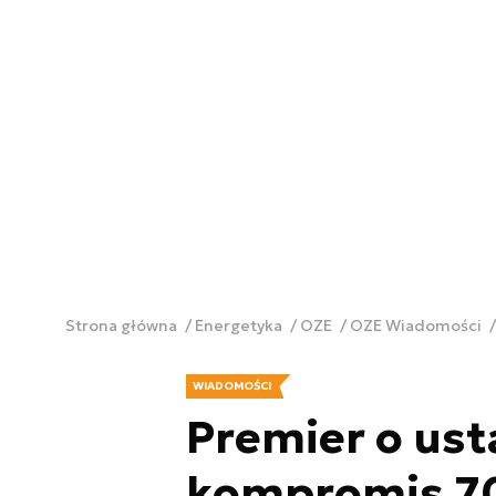
Strona główna
Energetyka
OZE
OZE Wiadomości
WIADOMOŚCI
Premier o ust
kompromis 70