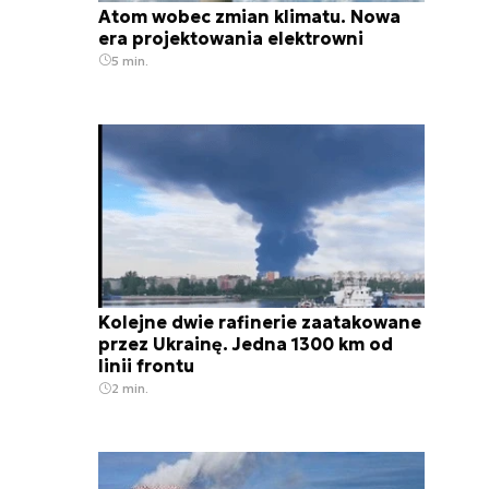
Atom wobec zmian klimatu. Nowa
era projektowania elektrowni
5 min.
Kolejne dwie rafinerie zaatakowane
przez Ukrainę. Jedna 1300 km od
linii frontu
2 min.