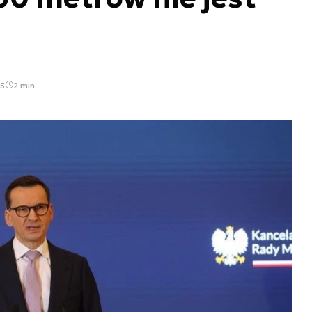
35
2 min.