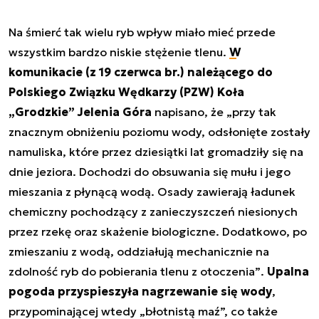
Na śmierć tak wielu ryb wpływ miało mieć przede
wszystkim bardzo niskie stężenie tlenu.
W
komunikacie (z 19 czerwca br.) należącego do
Polskiego Związku Wędkarzy (PZW) Koła
„Grodzkie” Jelenia Góra
napisano, że
„przy tak
znacznym obniżeniu poziomu wody, odsłonięte zostały
namuliska, które przez dziesiątki lat gromadziły się na
dnie jeziora. Dochodzi do obsuwania się mułu i jego
mieszania z płynącą wodą. Osady zawierają ładunek
chemiczny pochodzący z zanieczyszczeń niesionych
przez rzekę oraz skażenie biologiczne. Dodatkowo, po
zmieszaniu z wodą, oddziałują mechanicznie na
zdolność ryb do pobierania tlenu z otoczenia”
.
Upalna
pogoda przyspieszyła nagrzewanie się wody
,
przypominającej wtedy „błotnistą maź”, co także