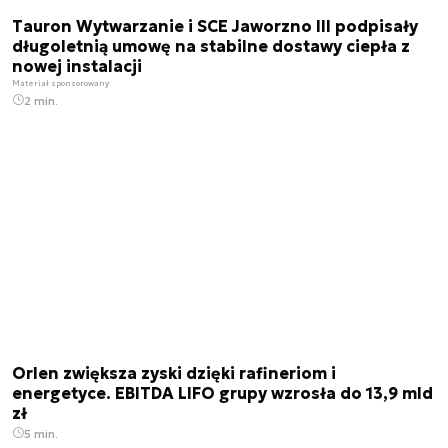
Tauron Wytwarzanie i SCE Jaworzno III podpisały
długoletnią umowę na stabilne dostawy ciepła z
nowej instalacji
Materiał sponsorowany
2 min.
Orlen zwiększa zyski dzięki rafineriom i
energetyce. EBITDA LIFO grupy wzrosła do 13,9 mld
zł
5 min.