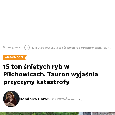
Strona główna
Klimat
Środowisko
15 ton śniętych ryb w Pilchowicach. Tauron wyjaśnia przyczyny katastrofy
WIADOMOŚCI
15 ton śniętych ryb w
Pilchowicach. Tauron wyjaśnia
przyczyny katastrofy
Dominika Góra
06.07.2026
4 min.