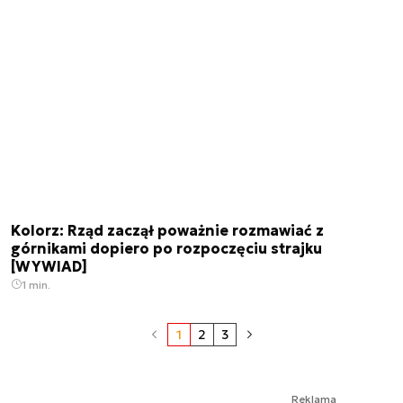
Kolorz: Rząd zaczął poważnie rozmawiać z
górnikami dopiero po rozpoczęciu strajku
[WYWIAD]
1 min.
1
2
3
Reklama