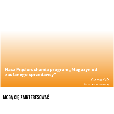
Nasz Prąd uruchamia program „Magazyn od
zaufanego sprzedawcy”
2 min.
Materiał sponsorowany
Mogą Cię zainteresować