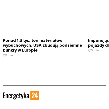
Ponad 1,3 tys. ton materiałów
Imponujące
wybuchowych. USA zbudują podziemne
pojazdy dl
bunkry w Europie
3 min.
1 min.