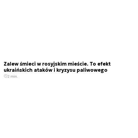
Zalew śmieci w rosyjskim mieście. To efekt
ukraińskich ataków i kryzysu paliwowego
2 min.