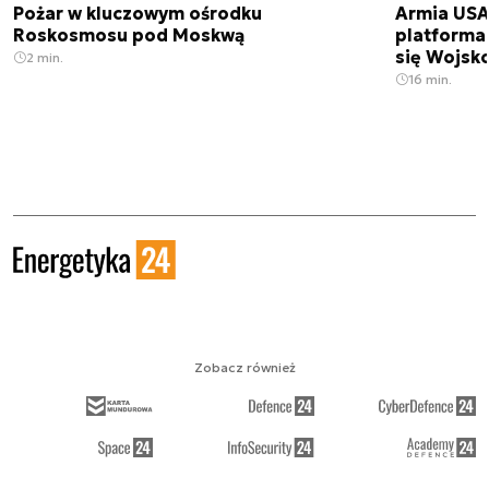
Pożar w kluczowym ośrodku
Armia USA
Roskosmosu pod Moskwą
platforma
się Wojsko
2 min.
16 min.
Zobacz również