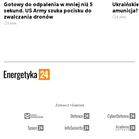
Gotowy do odpalenia w mniej niż 5
Ukraińskie
sekund. US Army szuka pocisku do
amunicja
zwalczania dronów
3 min.
1 min.
Zobacz również