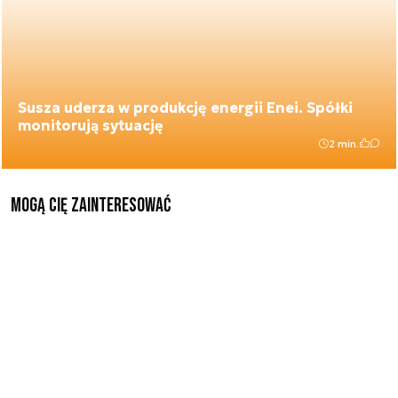
Susza uderza w produkcję energii Enei. Spółki
monitorują sytuację
2 min.
Mogą Cię zainteresować