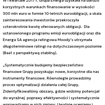
W I kwartale 2017 r. Grupa Energa uzyskała na bardzo
korzystnych warunkach finansowanie w wysokości
300 mln euro w formie 10-letnich euroobligacji, a skala
zainteresowania inwestorów przekroczyła
czterokrotnie kwotę oferowanych obligacji. Dla
ustanowionego programu emisji euroobligacji oraz dla
Energa SA agencja ratingowa Moody’s utrzymała
długoterminowe ratingi na dotychczasowym poziomie
(Baa1 z perspektywą stabilną).
„Systematycznie budujemy bezpieczeństwo
finansowe Grupy pozyskując nowe, korzystne dla nas
instrumenty finansowe. Równolegle prowadzimy
proces optymalizacji działania całej Grupy.
Zidentyfikowaliśmy obszary, gdzie widzimy potencjał
do wyraźnej poprawy efektywności i systematycznie
wprowadzamy w nich zmiany. Uważnie oceniamy i