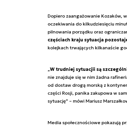
Dopiero zaangażowanie Kozaków, wolo
oczekiwania do kilkudziesięciu minu
pilnowania porządku oraz ogranicza
częściach kraju sytuacja pozostaj
kolejkach trwających kilkanaście go
„
W trudniej sytuacjii są szczegó
nie znajduje się w nim żadna rafiner
od dostaw drogą morską z kontynental
części Rosji, panika zakupowa w s
sytuację
” – mówi Mariusz Marszałko
Media społecznościowe pokazują p