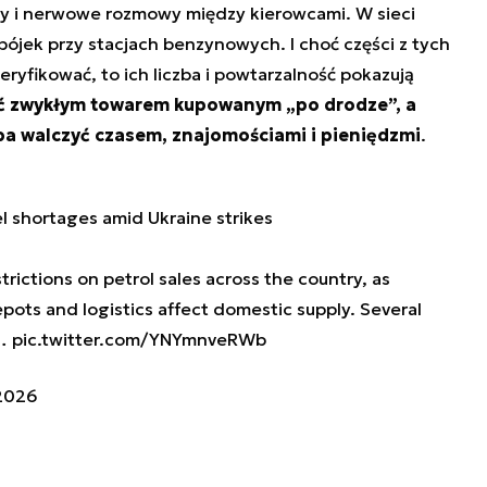
ry i nerwowe rozmowy między kierowcami. W sieci
i bójek przy stacjach benzynowych. I choć części z tych
eryfikować, to ich liczba i powtarzalność pokazują
yć zwykłym towarem kupowanym „po drodze”, a
ba walczyć czasem, znajomościami i pieniędzmi
.
el shortages amid Ukraine strikes
trictions on petrol sales across the country, as
depots and logistics affect domestic supply. Several
,…
pic.twitter.com/YNYmnveRWb
 2026