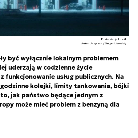
Pusta stacja Lukoil
Autor. Unsplash / Sergei Lisovskiy
tały być wyłącznie lokalnym problemem
iej uderzają w codzienne życie
z funkcjonowanie usług publicznych. Na
godzinne kolejki, limity tankowania, bójki
o to, jak państwo będące jednym z
ropy może mieć problem z benzyną dla