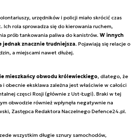
ntariuszy, urzędników i policji miało skrócić czas
t. Ich rola sprowadza się do kierowania ruchem,
nia prób tankowania paliwa do kanistrów.
W innych
e jednak znacznie trudniejsza
. Pojawiają się relacje o
dzin, a miejscami nawet dłużej.
lnie mieszkańcy obwodu królewieckiego
, dlatego, że
ia i obecnie eksklawa zależna jest właściwie w całości
nej częsci Rosji (głównie z Ust-Ługi). Braki w tej
amym obwodzie również wpłynęła negatywnie na
wski, Zastępca Redaktora Naczelnego Defence24.pl.
rzede wszystkim długie sznury samochodów,