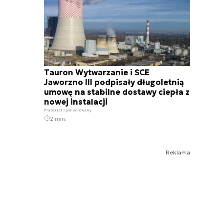
Tauron Wytwarzanie i SCE
Jaworzno III podpisały długoletnią
umowę na stabilne dostawy ciepła z
nowej instalacji
Materiał sponsorowany
2 min.
Reklama