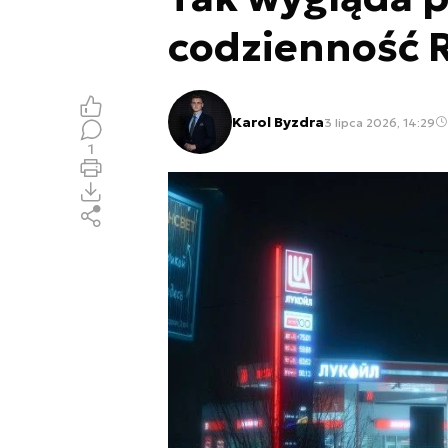
codzienność R
Karol Byzdra
3 lipca 2026, 14:29
1