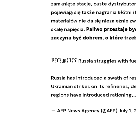
zamknięte stacje, puste dystrybuto
pojawiają się także nagrania kłótni 
materiałów nie da się niezależnie zw
skalę napięcia.
Paliwo przestaje b
zaczyna być dobrem, o które trze
🇷🇺 ⛽ 🇺🇦 Russia struggles with fu
Russia has introduced a swath of res
Ukrainian strikes on its refineries, 
regions have introduced rationing
— AFP News Agency (@AFP)
July 1,