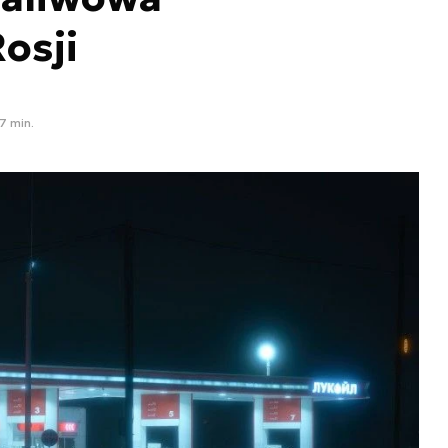
osji
7 min.