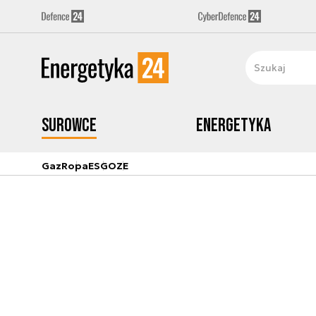
Surowce
Energetyka
Gaz
Ropa
ESG
OZE