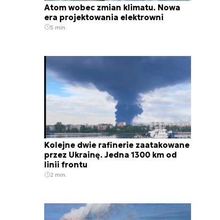
Atom wobec zmian klimatu. Nowa
era projektowania elektrowni
5 min.
Kolejne dwie rafinerie zaatakowane
przez Ukrainę. Jedna 1300 km od
linii frontu
2 min.