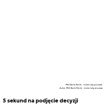
PKO Bank Polski - materiały prasowe.
Autor. PKO Bank Polski - materiały prasowe
5 sekund na podjęcie decyzji