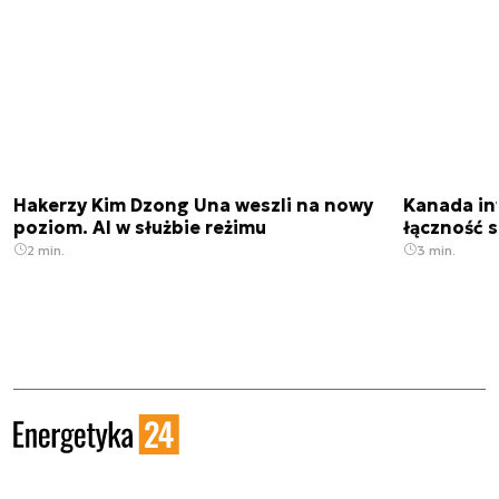
Hakerzy Kim Dzong Una weszli na nowy
Kanada in
poziom. AI w służbie reżimu
łączność s
2 min.
3 min.