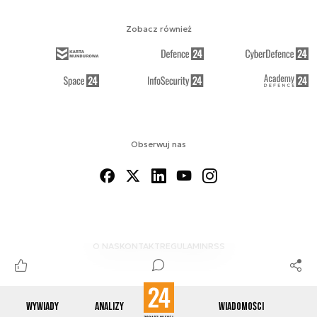
Zobacz również
Obserwuj nas
O NAS
KONTAKT
REGULAMIN
RSS
Wywiady
Analizy
Wiadomości
© 2012-2026 ENERGETYKA24