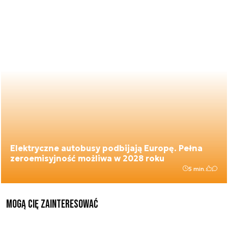
Elektryczne autobusy podbijają Europę. Pełna
zeroemisyjność możliwa w 2028 roku
5 min.
Mogą Cię zainteresować