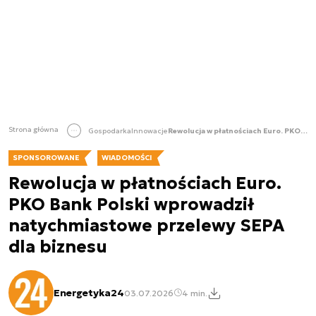
Strona główna
Gospodarka
Innowacje
Rewolucja w płatnościach Euro. PKO Bank Polski wprowadził natychmiastowe przelewy SEPA dla biznesu
SPONSOROWANE
WIADOMOŚCI
Rewolucja w płatnościach Euro.
PKO Bank Polski wprowadził
natychmiastowe przelewy SEPA
dla biznesu
Energetyka24
03.07.2026
4 min.