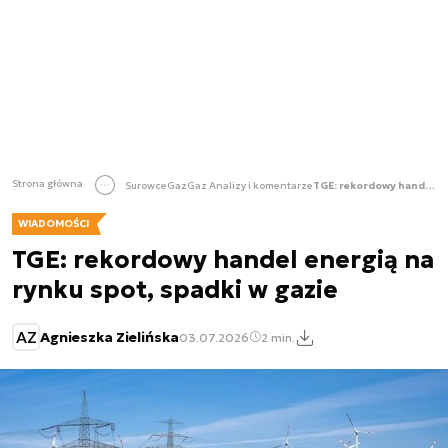
Strona główna
Surowce
Gaz
Gaz Analizy i komentarze
TGE: rekordowy handel energią na rynku spot, spadki w gazie
WIADOMOŚCI
TGE: rekordowy handel energią na
rynku spot, spadki w gazie
AZ
Agnieszka Zielińska
03.07.2026
2 min.