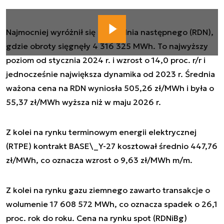
Najmocniej wyróżnił się rynek dnia następnego (RDN),
gdzie obroty sięgnęły 4 316 325 MWh. To najwyższy
poziom od stycznia 2024 r. i wzrost o 14,0 proc. r/r i
jednocześnie największa dynamika od 2023 r. Średnia
ważona cena na RDN wyniosła 505,26 zł/MWh i była o
55,37 zł/MWh wyższa niż w maju 2026 r.
Z kolei na rynku terminowym energii elektrycznej
(RTPE) kontrakt BASE\_Y-27 kosztował średnio 447,76
zł/MWh, co oznacza wzrost o 9,63 zł/MWh m/m.
Z kolei na rynku gazu ziemnego zawarto transakcje o
wolumenie 17 608 572 MWh, co oznacza spadek o 26,1
proc. rok do roku. Cena na rynku spot (RDNiBg)