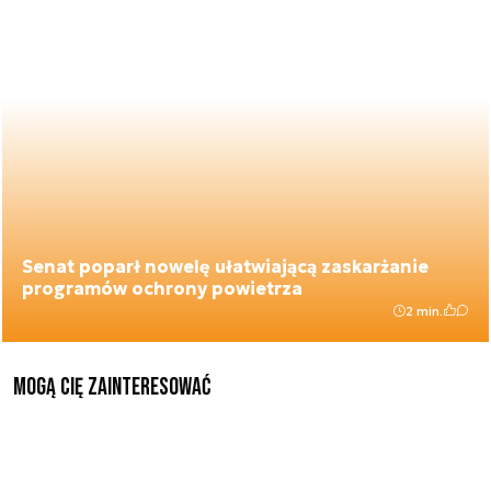
Senat poparł nowelę ułatwiającą zaskarżanie
programów ochrony powietrza
2 min.
Mogą Cię zainteresować