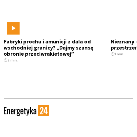
Fabryki prochu i amunicji z dala od
Nieznany 
wschodniej granicy? „Dajmy szansę
przestrze
obronie przeciwrakietowej”
1 min.
2 min.