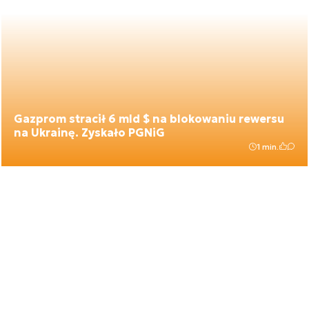
Gazprom stracił 6 mld $ na blokowaniu rewersu
na Ukrainę. Zyskało PGNiG
1 min.