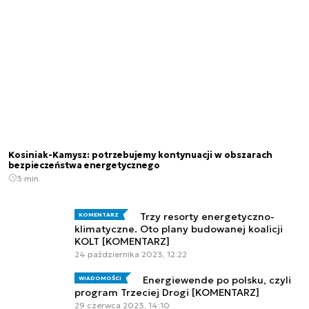
Kosiniak-Kamysz: potrzebujemy kontynuacji w obszarach
bezpieczeństwa energetycznego
3 min.
Trzy resorty energetyczno-
KOMENTARZ
klimatyczne. Oto plany budowanej koalicji
KOLT [KOMENTARZ]
24 października 2023, 12:22
Energiewende po polsku, czyli
WIADOMOŚCI
program Trzeciej Drogi [KOMENTARZ]
29 czerwca 2023, 14:10