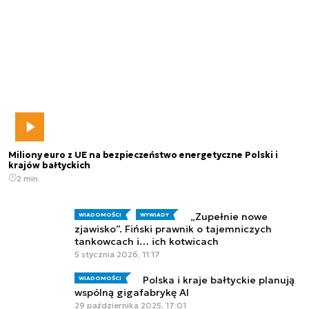
Miliony euro z UE na bezpieczeństwo energetyczne Polski i
krajów bałtyckich
2 min.
„Zupełnie nowe
WIADOMOŚCI
WYWIADY
zjawisko”. Fiński prawnik o tajemniczych
tankowcach i… ich kotwicach
5 stycznia 2026, 11:17
Polska i kraje bałtyckie planują
WIADOMOŚCI
wspólną gigafabrykę AI
29 października 2025, 17:01