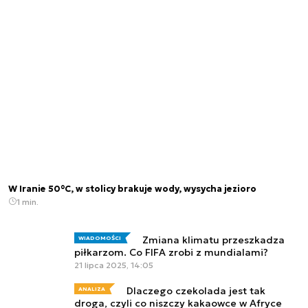
W Iranie 50°C, w stolicy brakuje wody, wysycha jezioro
1 min.
Zmiana klimatu przeszkadza
WIADOMOŚCI
piłkarzom. Co FIFA zrobi z mundialami?
21 lipca 2025, 14:05
Dlaczego czekolada jest tak
ANALIZA
droga, czyli co niszczy kakaowce w Afryce