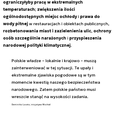
ograniczyłyby pracę w ekstremalnych
temperaturach
;
zwiększenia ilości
ogólnodostępnych miejsc ochłody
i
prawa do
wody pitnej
w restauracjach i obiektach publicznych,
rozbetonowania miast i zazielenienia ulic
,
ochrony
osób szczególnie narażonych
i
przyspieszenia
narodowej polityki klimatycznej
.
Polskie władze – lokalnie i krajowo – muszą
zainterweniować w tej sytuacji. Te upały i
ekstremalne zjawiska pogodowe są w tym
momencie kwestią naszego bezpieczeństwa
narodowego. Zatem polskie państwo musi
wreszcie stanąć na wysokości zadania.
Dominika Lasota, inicjatywa Wschód