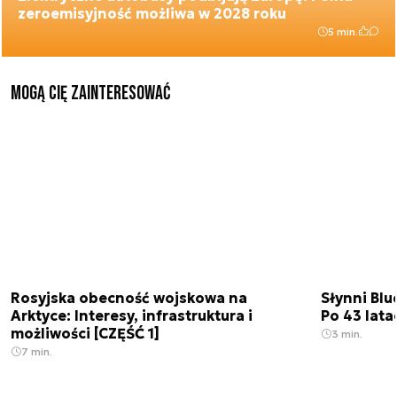
zeroemisyjność możliwa w 2028 roku
5 min.
Mogą Cię zainteresować
Rosyjska obecność wojskowa na
Słynni Blu
Arktyce: Interesy, infrastruktura i
Po 43 lata
możliwości [CZĘŚĆ 1]
3 min.
7 min.