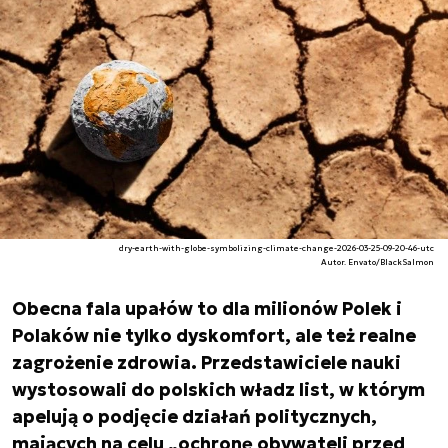
dry-earth-with-globe-symbolizing-climate-change-2026-03-25-09-20-46-utc
Autor. Envato/BlackSalmon
Obecna fala upałów to dla milionów Polek i
Polaków nie tylko dyskomfort, ale też realne
zagrożenie zdrowia. Przedstawiciele nauki
wystosowali do polskich władz list, w którym
apelują o podjęcie działań politycznych,
mających na celu „ochronę obywateli przed