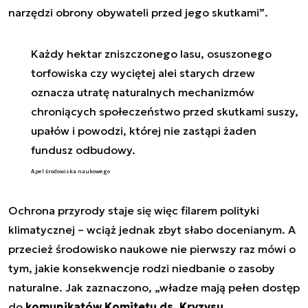
narzędzi obrony obywateli przed jego skutkami”
.
Każdy hektar zniszczonego lasu, osuszonego
torfowiska czy wyciętej alei starych drzew
oznacza utratę naturalnych mechanizmów
chroniących społeczeństwo przed skutkami suszy,
upałów i powodzi, której nie zastąpi żaden
fundusz odbudowy.
Apel środowiska naukowego
Ochrona przyrody staje się więc filarem polityki
klimatycznej – wciąż jednak zbyt słabo docenianym. A
przecież środowisko naukowe nie pierwszy raz mówi o
tym, jakie konsekwencje rodzi niedbanie o zasoby
naturalne. Jak zaznaczono,
„władze mają pełen dostęp
do
komunikatów Komitetu ds. Kryzysu