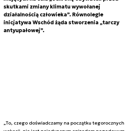
skutkami zmiany klimatu wywołanej
działalnością człowieka”. Równolegle
inicjatywa Wschód żąda stworzenia „tarczy
antyupałowej”.
„To, czego doświadczamy na początku tegorocznych
wakacji, nie jest pojedynczym epizodem pogodowym.