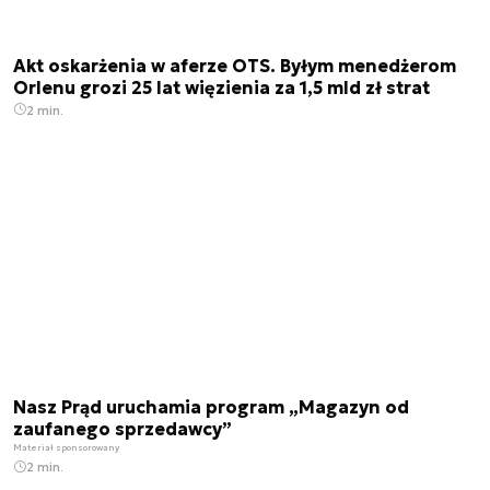
Akt oskarżenia w aferze OTS. Byłym menedżerom
Orlenu grozi 25 lat więzienia za 1,5 mld zł strat
2 min.
Nasz Prąd uruchamia program „Magazyn od
zaufanego sprzedawcy”
Materiał sponsorowany
2 min.