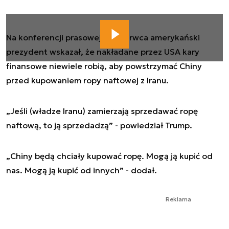
Na konferencji prasowej 25 czerwca amerykański
prezydent wskazał, że nakładane przez USA kary
finansowe niewiele robią, aby powstrzymać Chiny
przed kupowaniem ropy naftowej z Iranu.
„Jeśli (władze Iranu) zamierzają sprzedawać ropę
naftową, to ją sprzedadzą” - powiedział Trump.
„Chiny będą chciały kupować ropę. Mogą ją kupić od
nas. Mogą ją kupić od innych” - dodał.
Reklama