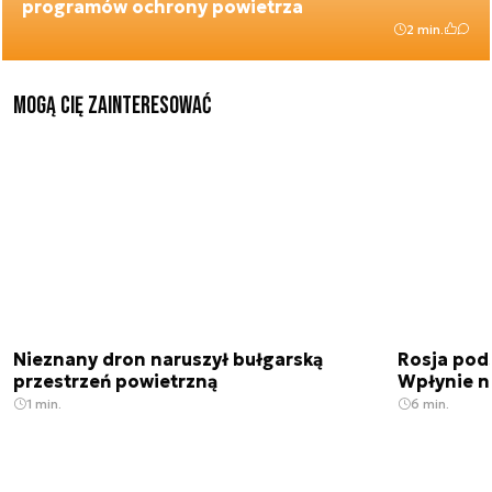
programów ochrony powietrza
2 min.
Mogą Cię zainteresować
Nieznany dron naruszył bułgarską
Rosja pod
przestrzeń powietrzną
Wpłynie n
1 min.
6 min.