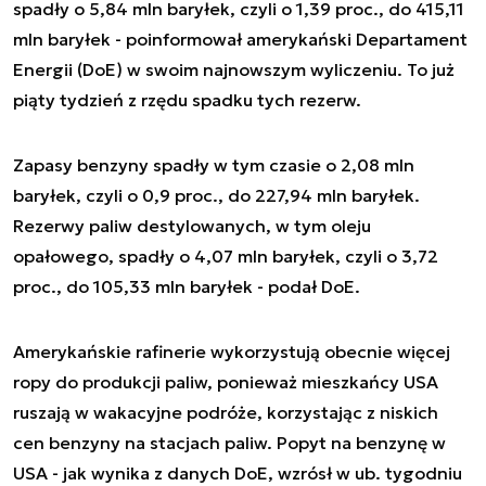
spadły o 5,84 mln baryłek, czyli o 1,39 proc., do 415,11
mln baryłek - poinformował amerykański Departament
Energii (DoE) w swoim najnowszym wyliczeniu. To już
piąty tydzień z rzędu spadku tych rezerw.
Zapasy benzyny spadły w tym czasie o 2,08 mln
baryłek, czyli o 0,9 proc., do 227,94 mln baryłek.
Rezerwy paliw destylowanych, w tym oleju
opałowego, spadły o 4,07 mln baryłek, czyli o 3,72
proc., do 105,33 mln baryłek - podał DoE.
Amerykańskie rafinerie wykorzystują obecnie więcej
ropy do produkcji paliw, ponieważ mieszkańcy USA
ruszają w wakacyjne podróże, korzystając z niskich
cen benzyny na stacjach paliw. Popyt na benzynę w
USA - jak wynika z danych DoE, wzrósł w ub. tygodniu