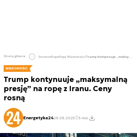
Strona główna
Surowce
Ropa
Ropa Wiadomości
Trump kontynuuje „maksymalną presję” na ropę z Iranu. Ceny rosną
WIADOMOŚCI
Trump kontynuuje „maksymalną
presję” na ropę z Iranu. Ceny
rosną
Energetyka24
26.06.2025
3 min.