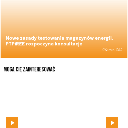
Nowe zasady testowania magazynów energii.
PTPiREE rozpoczyna konsultacje
2 min.
Mogą Cię zainteresować