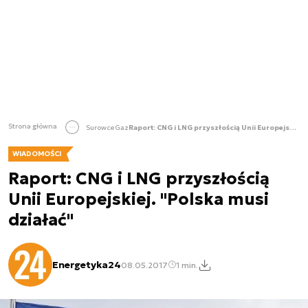
Strona główna
Surowce
Gaz
Raport: CNG i LNG przyszłością Unii Europejskiej. "Polska musi działać"
WIADOMOŚCI
Raport: CNG i LNG przyszłością
Unii Europejskiej. "Polska musi
działać"
Energetyka24
08.05.2017
1 min.