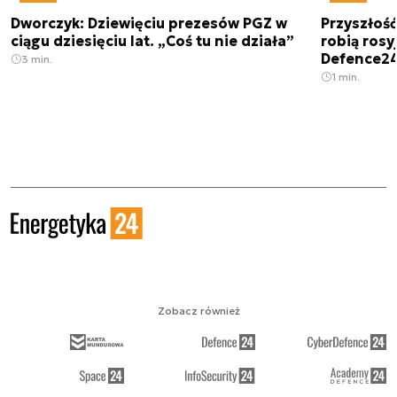
Dworczyk: Dziewięciu prezesów PGZ w
Przyszłoś
ciągu dziesięciu lat. „Coś tu nie działa”
robią rosyj
Defence2
3 min.
1 min.
Zobacz również