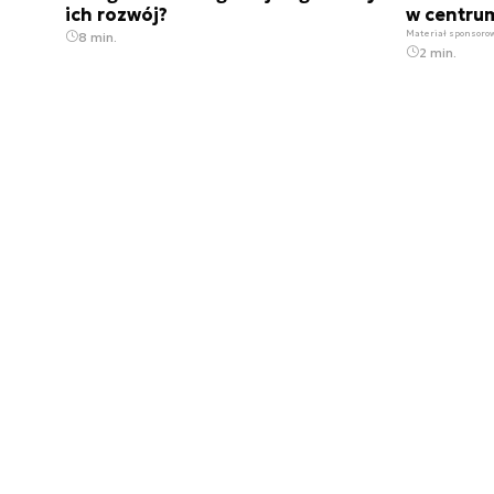
ich rozwój?
w centru
Materiał sponsoro
8 min.
2 min.