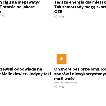
yścigu na megawaty?
Tańsza energia dla miesz
 stawia na jakość
Tak samorządy mogą skorz
w
OZE
wany
1 min.
rczewski odpowiada na
Onshore bez przełomu. Ro
r Malinkiewicz. Jedyny taki
sporów i niewykorzystany
możliwości
Materiał sponsorowany
1 min.