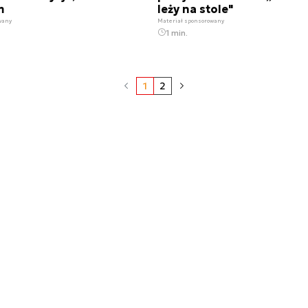
m
leży na stole"
wany
Materiał sponsorowany
1 min.
1
2