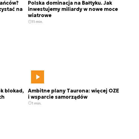
kańców?
Polska dominacja na Bałtyku. Jak
ystać na
inwestujemy miliardy w nowe moce
wiatrowe
11 min.
k blokad,
Ambitne plany Taurona: więcej OZE
ch
i wsparcie samorządów
1 min.