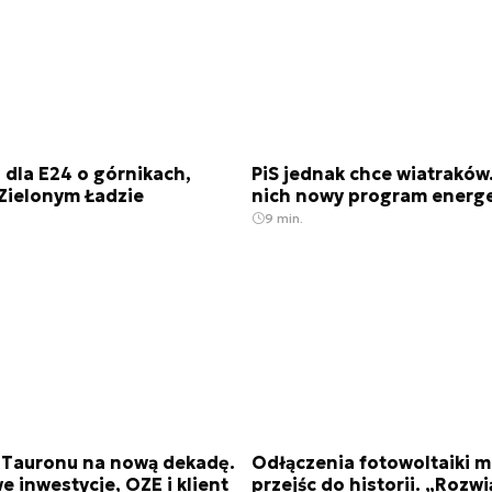
dla E24 o górnikach,
PiS jednak chce wiatraków
 Zielonym Ładzie
nich nowy program energ
9 min.
a Tauronu na nową dekadę.
Odłączenia fotowoltaiki 
 inwestycje, OZE i klient
przejśc do historii. „Rozw