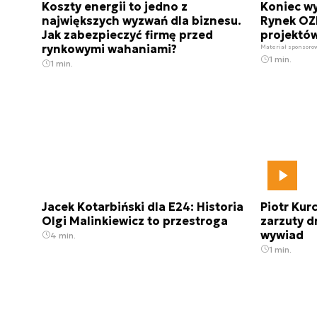
Koszty energii to jedno z
Koniec w
największych wyzwań dla biznesu.
Rynek OZE
Jak zabezpieczyć firmę przed
projektó
rynkowymi wahaniami?
Materiał sponsoro
1 min.
1 min.
Jacek Kotarbiński dla E24: Historia
Piotr Ku
Olgi Malinkiewicz to przestroga
zarzuty d
wywiad
4 min.
1 min.