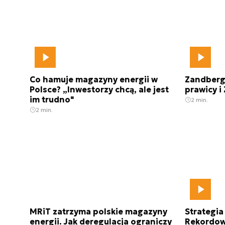
Co hamuje magazyny energii w
Zandberg 
Polsce? „Inwestorzy chcą, ale jest
prawicy i
im trudno"
2 min.
2 min.
MRiT zatrzyma polskie magazyny
Strategi
energii. Jak deregulacja ograniczy
Rekordowe