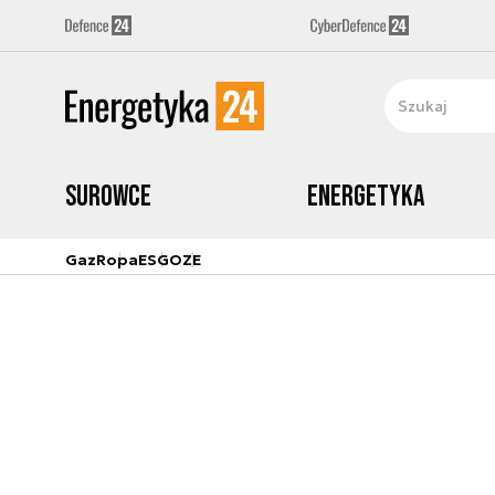
Surowce
Energetyka
Gaz
Ropa
ESG
OZE