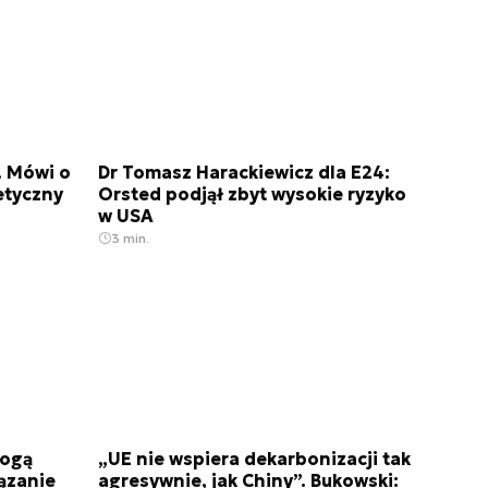
. Mówi o
Dr Tomasz Harackiewicz dla E24:
etyczny
Orsted podjął zbyt wysokie ryzyko
w USA
3 min.
mogą
„UE nie wspiera dekarbonizacji tak
iązanie
agresywnie, jak Chiny”. Bukowski: