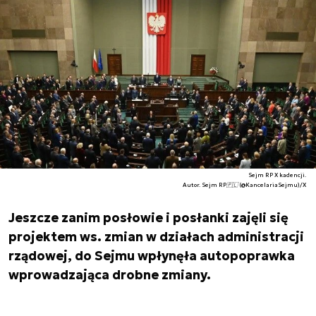
Sejm RP X kadencji.
Autor. Sejm RP🇵🇱 (@KancelariaSejmu)/X
Jeszcze zanim posłowie i posłanki zajęli się
projektem ws. zmian w działach administracji
rządowej, do Sejmu wpłynęła autopoprawka
wprowadzająca drobne zmiany.