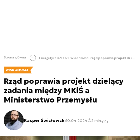
Strona główna
Energetyka
OZE
OZE Wiadomości
Rząd poprawia projekt dzielący zadania między MKiŚ a Ministerstwo Przemysłu
WIADOMOŚCI
Rząd poprawia projekt dzielący
zadania między MKiŚ a
Ministerstwo Przemysłu
Kacper Świsłowski
10.04.2024
2 min.