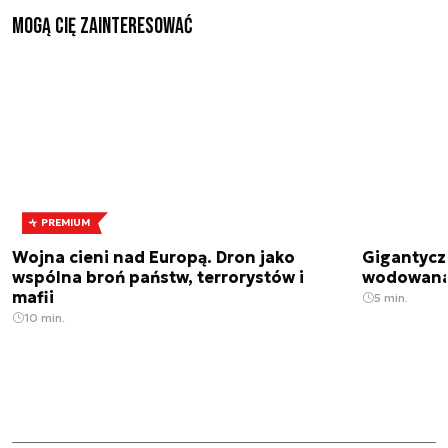
Mogą Cię zainteresować
PREMIUM
Wojna cieni nad Europą. Dron jako
Gigantycz
wspólna broń państw, terrorystów i
wodowana 
mafii
5 min.
10 min.