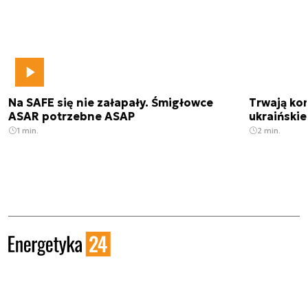
Na SAFE się nie załapały. Śmigłowce
Trwają kon
ASAR potrzebne ASAP
ukraińskie
1 min.
2 min.