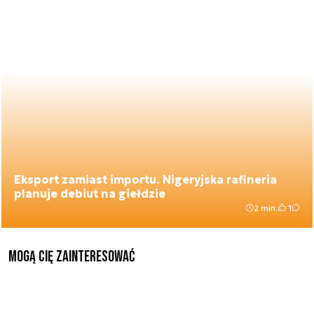
Eksport zamiast importu. Nigeryjska rafineria
planuje debiut na giełdzie
2 min.
1
Mogą Cię zainteresować