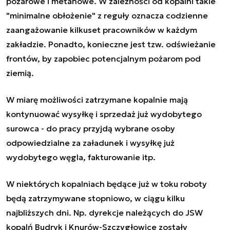
pożarowe i metanowe. W zależności od kopalni takie
"minimalne obłożenie" z reguły oznacza codzienne
zaangażowanie kilkuset pracowników w każdym
zakładzie. Ponadto, konieczne jest tzw. odświeżanie
frontów, by zapobiec potencjalnym pożarom pod
ziemią.
W miarę możliwości zatrzymane kopalnie mają
kontynuować wysyłkę i sprzedaż już wydobytego
surowca - do pracy przyjdą wybrane osoby
odpowiedzialne za załadunek i wysyłkę już
wydobytego węgla, fakturowanie itp.
W niektórych kopalniach będące już w toku roboty
będą zatrzymywane stopniowo, w ciągu kilku
najbliższych dni. Np. dyrekcje należących do JSW
kopalń Budryk i Knurów-Szczygłowice zostały