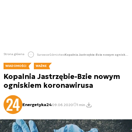
Strona główna
Surowce
Górnictwo
Kopalnia Jastrzębie-Bzie nowym ogniskiem koronawirusa
WIADOMOŚCI
WAŻNE
Kopalnia Jastrzębie-Bzie nowym
ogniskiem koronawirusa
Energetyka24
09.06.2020
1 min.