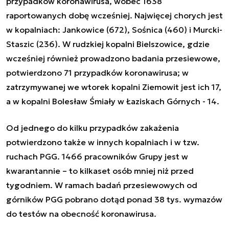
przypadków koronawirusa, wobec 1638
raportowanych dobę wcześniej. Najwięcej chorych jest
w kopalniach: Jankowice (672), Sośnica (460) i Murcki-
Staszic (236). W rudzkiej kopalni Bielszowice, gdzie
wcześniej również prowadzono badania przesiewowe,
potwierdzono 71 przypadków koronawirusa; w
zatrzymywanej we wtorek kopalni Ziemowit jest ich 17,
a w kopalni Bolesław Śmiały w Łaziskach Górnych - 14.
Od jednego do kilku przypadków zakażenia
potwierdzono także w innych kopalniach i w tzw.
ruchach PGG. 1466 pracowników Grupy jest w
kwarantannie – to kilkaset osób mniej niż przed
tygodniem. W ramach badań przesiewowych od
górników PGG pobrano dotąd ponad 38 tys. wymazów
do testów na obecność koronawirusa.