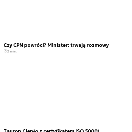
Czy CPN powróci? Minister: trwają rozmowy
2 min.
Tauron Ciepło z certyfikatem ISO 50001