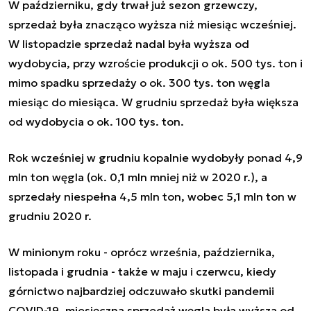
W październiku, gdy trwał już sezon grzewczy,
sprzedaż była znacząco wyższa niż miesiąc wcześniej.
W listopadzie sprzedaż nadal była wyższa od
wydobycia, przy wzroście produkcji o ok. 500 tys. ton i
mimo spadku sprzedaży o ok. 300 tys. ton węgla
miesiąc do miesiąca. W grudniu sprzedaż była większa
od wydobycia o ok. 100 tys. ton.
Rok wcześniej w grudniu kopalnie wydobyły ponad 4,9
mln ton węgla (ok. 0,1 mln mniej niż w 2020 r.), a
sprzedały niespełna 4,5 mln ton, wobec 5,1 mln ton w
grudniu 2020 r.
W minionym roku - oprócz września, października,
listopada i grudnia - także w maju i czerwcu, kiedy
górnictwo najbardziej odczuwało skutki pandemii
COVID-19, miesięczna sprzedaż węgla była wyższa od