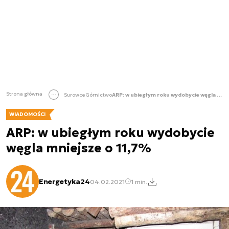
Strona główna
Surowce
Górnictwo
ARP: w ubiegłym roku wydobycie węgla mniejsze o 11,7%
WIADOMOŚCI
ARP: w ubiegłym roku wydobycie
węgla mniejsze o 11,7%
Energetyka24
04.02.2021
1 min.