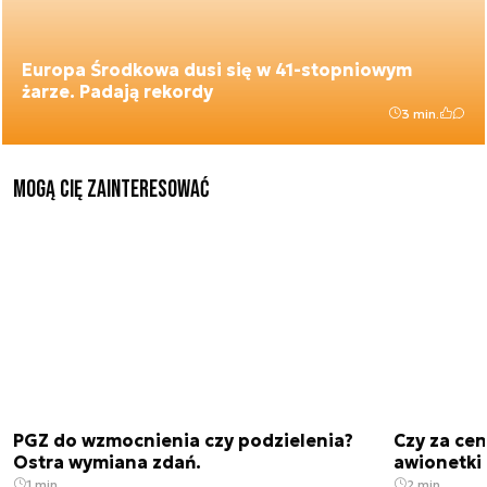
Europa Środkowa dusi się w 41-stopniowym
żarze. Padają rekordy
3 min.
Mogą Cię zainteresować
PGZ do wzmocnienia czy podzielenia?
Czy za cen
Ostra wymiana zdań.
awionetki 
1 min.
2 min.