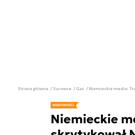
Strona główna
Surowce
Gaz
Niemieckie media: Tr
WIADOMOŚCI
Niemieckie m
skrytykował 