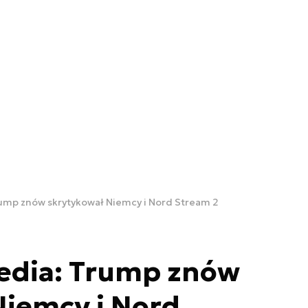
ump znów skrytykował Niemcy i Nord Stream 2
edia: Trump znów
Niemcy i Nord