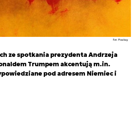
Fot. Pixabay
ch ze spotkania prezydenta Andrzeja
onaldem Trumpem akcentują m.in.
ypowiedziane pod adresem Niemiec i