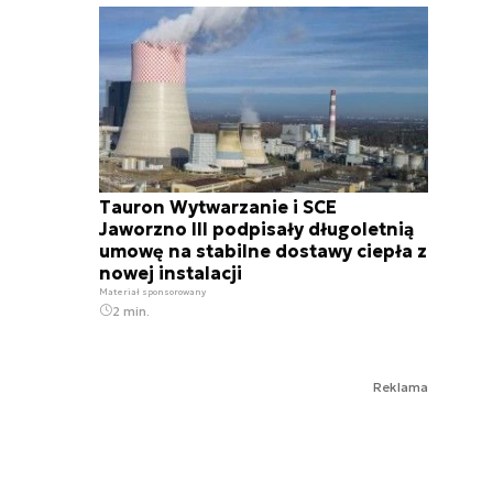
Tauron Wytwarzanie i SCE
Jaworzno III podpisały długoletnią
umowę na stabilne dostawy ciepła z
nowej instalacji
Materiał sponsorowany
2 min.
Reklama