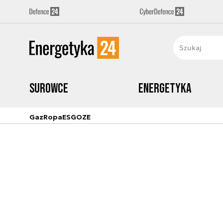
Surowce
Energetyka
Gaz
Ropa
ESG
OZE