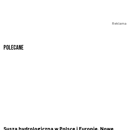
Reklama
Polecane
Susza hydrologiczna w Polsce i Europie. Nowe