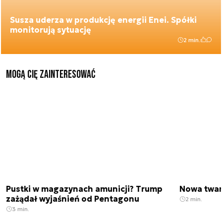
Susza uderza w produkcję energii Enei. Spółki
monitorują sytuację
2 min.
Mogą Cię zainteresować
Pustki w magazynach amunicji? Trump
Nowa twar
zażądał wyjaśnień od Pentagonu
2 min.
3 min.