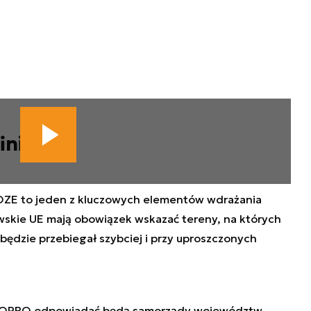
iniszu
OZE to jeden z kluczowych elementów wdrażania
wskie UE mają obowiązek wskazać tereny, na których
będzie przebiegał szybciej i przy uproszczonych
w OPRO odpowiadać będą samorządy województw.