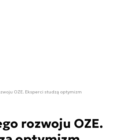
ozwoju OZE. Eksperci studzą optymizm
ego rozwoju OZE.
dzą optymizm