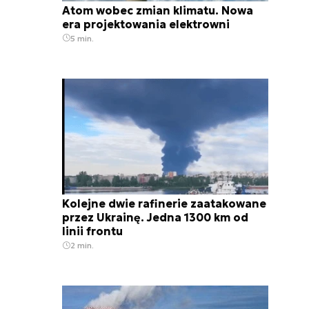
Atom wobec zmian klimatu. Nowa
era projektowania elektrowni
5 min.
Kolejne dwie rafinerie zaatakowane
przez Ukrainę. Jedna 1300 km od
linii frontu
2 min.