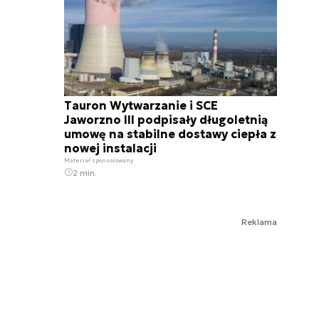
Tauron Wytwarzanie i SCE
Jaworzno III podpisały długoletnią
umowę na stabilne dostawy ciepła z
nowej instalacji
Materiał sponsorowany
2 min.
Reklama