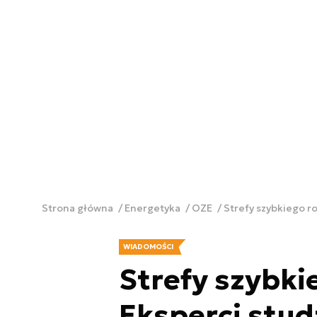
Strona główna
Energetyka
OZE
Strefy szybkiego r
WIADOMOŚCI
Strefy szybki
Eksperci stu