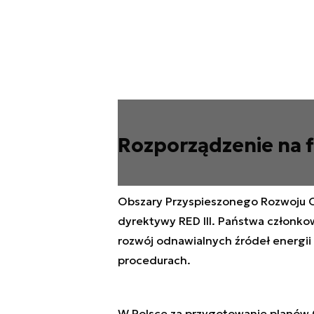
Rozporządzenie na f
Obszary Przyspieszonego Rozwoju 
dyrektywy RED III. Państwa członko
rozwój odnawialnych źródeł energii 
procedurach.
W Polsce za przygotowanie planó