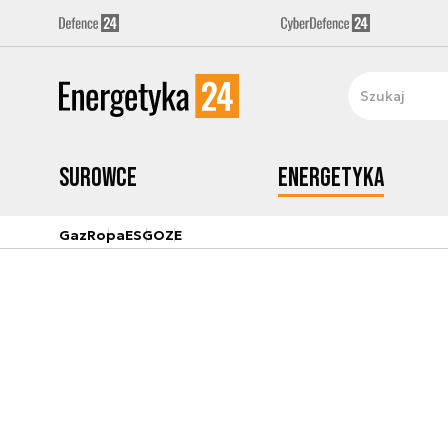
Surowce
Energetyka
Gaz
Ropa
ESG
OZE