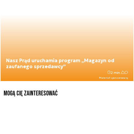
Nasz Prąd uruchamia program „Magazyn od
zaufanego sprzedawcy”
2 min.
Materiał sponsorowany
Mogą Cię zainteresować