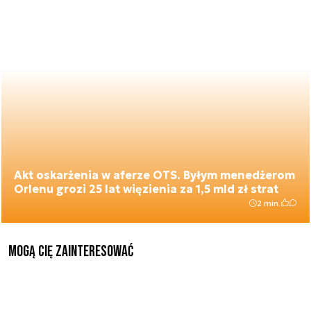
Akt oskarżenia w aferze OTS. Byłym menedżerom
Orlenu grozi 25 lat więzienia za 1,5 mld zł strat
2 min.
Mogą Cię zainteresować