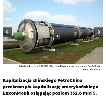
Następny slajd
Poprzedni slajd
Rakieta balistyczna R-36M (SS-18 Satan) w Pierwomajsku na Ukrainie. Fot. Andrzej
Hładij/Space24.pl
Kapitalizacja chińskiego PetroChina
przekroczyła kapitalizację amerykańskiego
ExxonMobil osiągając poziom 352,6 mld $.