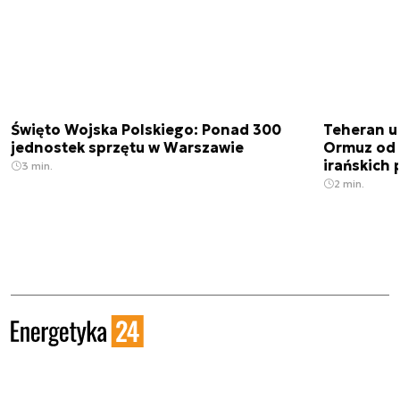
Święto Wojska Polskiego: Ponad 300
Teheran uz
jednostek sprzętu w Warszawie
Ormuz od 
irańskich
3 min.
2 min.