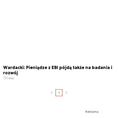
Wardacki: Pieniądze z EBI pójdą także na badania i
rozwój
1 min.
1
Reklama