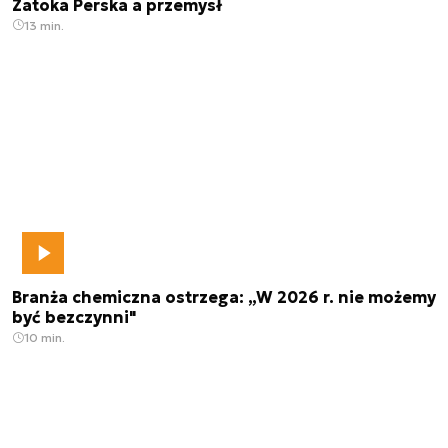
Zatoka Perska a przemysł
13 min.
Branża chemiczna ostrzega: „W 2026 r. nie możemy
być bezczynni"
10 min.