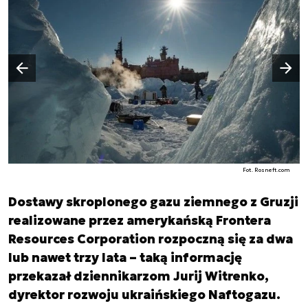
Następny slajd
Poprzedni slajd
Fot. Rosneft.com
Dostawy skroplonego gazu ziemnego z Gruzji
realizowane przez amerykańską Frontera
Resources Corporation rozpoczną się za dwa
lub nawet trzy lata – taką informację
przekazał dziennikarzom Jurij Witrenko,
dyrektor rozwoju ukraińskiego Naftogazu.