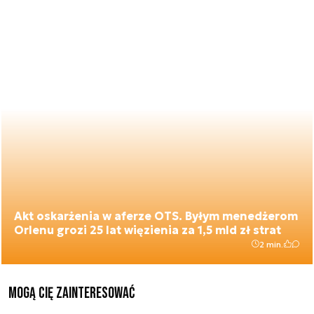
Akt oskarżenia w aferze OTS. Byłym menedżerom
Orlenu grozi 25 lat więzienia za 1,5 mld zł strat
2 min.
Mogą Cię zainteresować