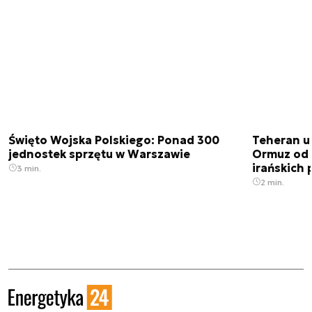
Święto Wojska Polskiego: Ponad 300
Teheran uz
jednostek sprzętu w Warszawie
Ormuz od 
irańskich
3 min.
2 min.