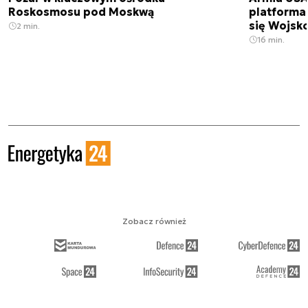
Roskosmosu pod Moskwą
platforma
się Wojsko
2 min.
16 min.
Zobacz również