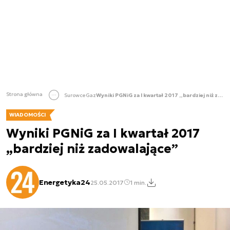
Strona główna
Surowce
Gaz
Wyniki PGNiG za I kwartał 2017 „bardziej niż zadowalające”
WIADOMOŚCI
Wyniki PGNiG za I kwartał 2017
„bardziej niż zadowalające”
Energetyka24
25.05.2017
1 min.