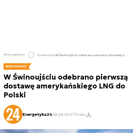
Strona główna
Surowce
Gaz
W Świnoujściu odebrano pierwszą dostawę amerykańskiego LNG do Polski
WIADOMOŚCI
W Świnoujściu odebrano pierwszą
dostawę amerykańskiego LNG do
Polski
Energetyka24
08.06.2017
1 min.