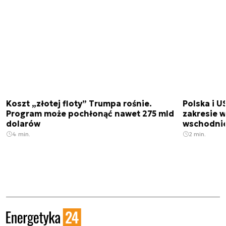
Koszt „złotej floty” Trumpa rośnie.
Polska i U
Program może pochłonąć nawet 275 mld
zakresie 
dolarów
wschodnie
4 min.
2 min.