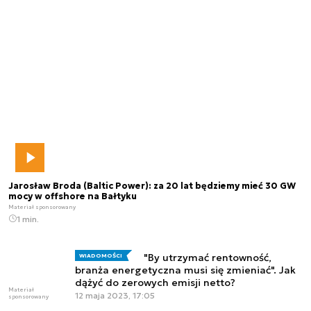
Jarosław Broda (Baltic Power): za 20 lat będziemy mieć 30 GW
mocy w offshore na Bałtyku
Materiał sponsorowany
1 min.
"By utrzymać rentowność,
WIADOMOŚCI
branża energetyczna musi się zmieniać". Jak
dążyć do zerowych emisji netto?
Materiał
12 maja 2023, 17:05
sponsorowany