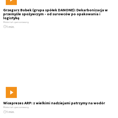
Grzegorz Bobek (grupa spółek DANONE): Dekarbonizacja w
przemyśle spożywczym - od surowców po opakowania i
logistykę
Materiał sponsorowany
1 min.
Wiceprezes ARP: z wielkimi nadziejami patrzymy na wodór
Materiał sponsorowany
1 min.