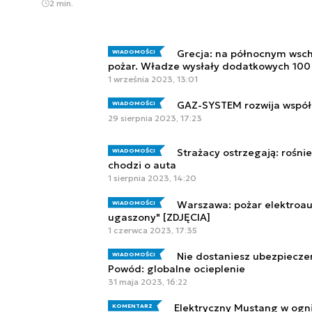
2 min.
Grecja: na północnym wscho
WIADOMOŚCI
pożar. Władze wysłały dodatkowych 100
1 września 2023, 13:01
GAZ-SYSTEM rozwija współp
WIADOMOŚCI
29 sierpnia 2023, 17:23
Strażacy ostrzegają: rośnie
WIADOMOŚCI
chodzi o auta
1 sierpnia 2023, 14:20
Warszawa: pożar elektroa
WIADOMOŚCI
ugaszony" [ZDJĘCIA]
1 czerwca 2023, 17:35
Nie dostaniesz ubezpiecz
WIADOMOŚCI
Powód: globalne ocieplenie
31 maja 2023, 16:22
Elektryczny Mustang w ogni
KOMENTARZ