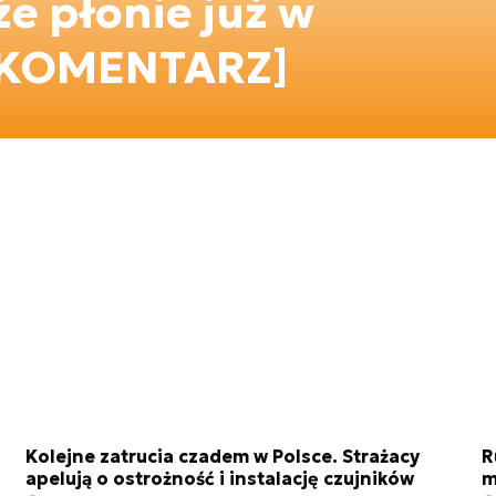
że płonie już w
 [KOMENTARZ]
Kolejne zatrucia czadem w Polsce. Strażacy
R
apelują o ostrożność i instalację czujników
m