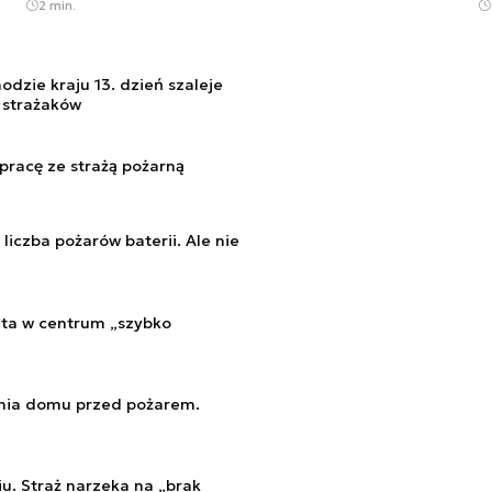
2 min.
dzie kraju 13. dzień szaleje
 strażaków
racę ze strażą pożarną
 liczba pożarów baterii. Ale nie
uta w centrum „szybko
enia domu przed pożarem.
u. Straż narzeka na „brak