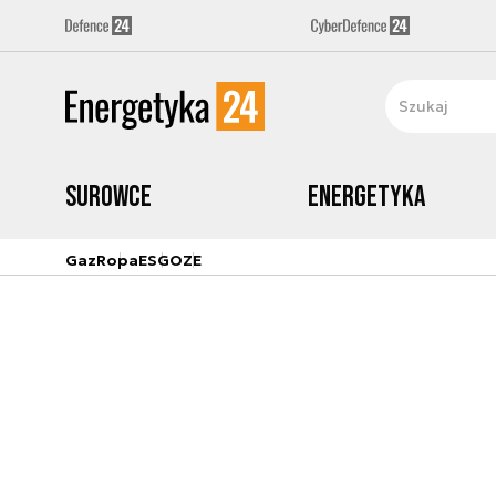
Surowce
Energetyka
Gaz
Ropa
ESG
OZE