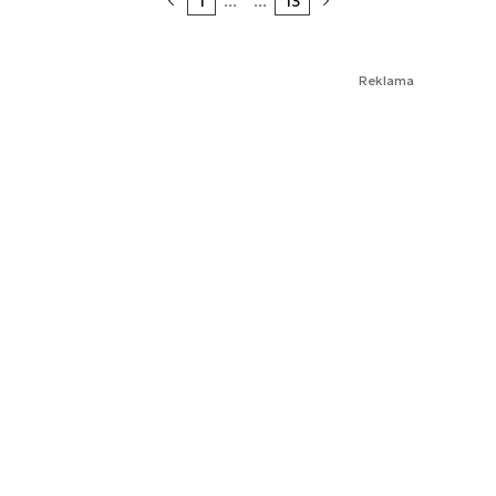
1
...
...
13
Reklama