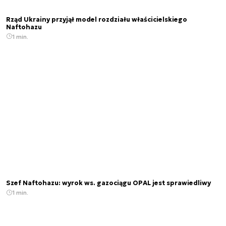
Rząd Ukrainy przyjął model rozdziału właścicielskiego
Naftohazu
1 min.
Szef Naftohazu: wyrok ws. gazociągu OPAL jest sprawiedliwy
1 min.