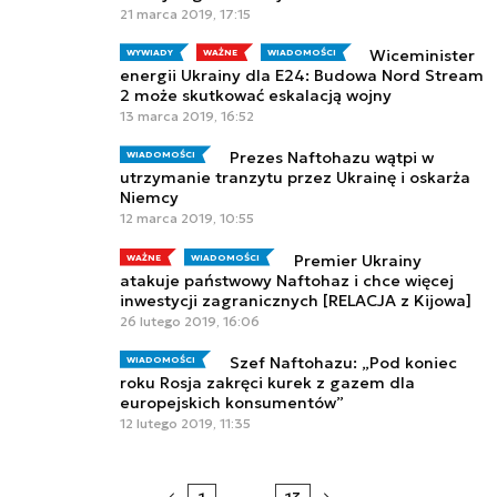
21 marca 2019, 17:15
Wiceminister
WYWIADY
WAŻNE
WIADOMOŚCI
energii Ukrainy dla E24: Budowa Nord Stream
2 może skutkować eskalacją wojny
13 marca 2019, 16:52
Prezes Naftohazu wątpi w
WIADOMOŚCI
utrzymanie tranzytu przez Ukrainę i oskarża
Niemcy
12 marca 2019, 10:55
Premier Ukrainy
WAŻNE
WIADOMOŚCI
atakuje państwowy Naftohaz i chce więcej
inwestycji zagranicznych [RELACJA z Kijowa]
26 lutego 2019, 16:06
Szef Naftohazu: „Pod koniec
WIADOMOŚCI
roku Rosja zakręci kurek z gazem dla
europejskich konsumentów”
12 lutego 2019, 11:35