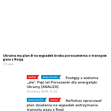
Ukraina ma plan B na wypadek braku porozumienia o tranzycie
gazu z Rosją
1 min.
Postępy z wieloma
WAŻNE
WIADOMOŚCI
„ale”. Pięć lat Poroszenki dla energetyki
Ukrainy [ANALIZA]
25 marca 2019, 14:32
Naftohaz opracował
WIADOMOŚCI
WAŻNE
plan działania na wypadek wstrzymania
tranzytu gazu z Rosji