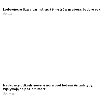
Lodowiec w Szwajcarii stracił 6 metrów grubości lodu w rok
2 min.
Naukowcy odkryli nowe jeziora pod lodami Antarktydy.
Wpływają na poziom mórz
4 min.