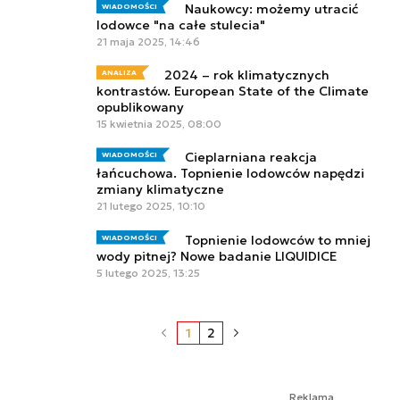
Naukowcy: możemy utracić
WIADOMOŚCI
lodowce "na całe stulecia"
21 maja 2025, 14:46
2024 – rok klimatycznych
ANALIZA
kontrastów. European State of the Climate
opublikowany
15 kwietnia 2025, 08:00
Cieplarniana reakcja
WIADOMOŚCI
łańcuchowa. Topnienie lodowców napędzi
zmiany klimatyczne
21 lutego 2025, 10:10
Topnienie lodowców to mniej
WIADOMOŚCI
wody pitnej? Nowe badanie LIQUIDICE
5 lutego 2025, 13:25
1
2
Reklama