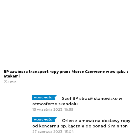
BP zawiesza transport ropy przez Morze Czerwone w związku z
atakami
2 min.
Szef BP stracił stanowisko w
WIADOMOŚCI
atmosferze skandalu
13 września 2023, 16:55
Orlen z umową na dostawy ropy
WIADOMOŚCI
od koncernu bp. Łącznie do ponad 6 mln ton
27 czerwca 2023, 15:04