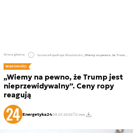
Strona główna
Surowce
Ropa
Ropa Wiadomości
„Wiemy na pewno, że Trump jest nieprzewidywalny”. Ceny ropy reagują
WIADOMOŚCI
„Wiemy na pewno, że Trump jest
nieprzewidywalny”. Ceny ropy
reagują
Energetyka24
09.01.2025
2 min.