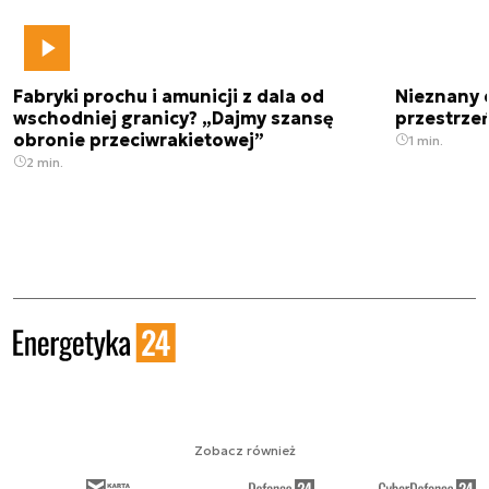
Fabryki prochu i amunicji z dala od
Nieznany 
wschodniej granicy? „Dajmy szansę
przestrze
obronie przeciwrakietowej”
1 min.
2 min.
Zobacz również