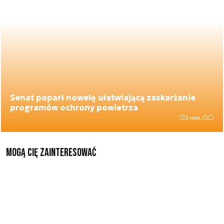
Senat poparł nowelę ułatwiającą zaskarżanie
programów ochrony powietrza
2 min.
Mogą Cię zainteresować